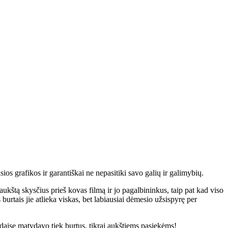
os grafikos ir garantiškai ne nepasitiki savo galių ir galimybių.
ukštą skysčius prieš kovas filmą ir jo pagalbininkus, taip pat kad viso
urtais jie atlieka viskas, bet labiausiai dėmesio užsispyrę per
daise matydavo tiek burtus, tikrai aukštiems pasiekėms!