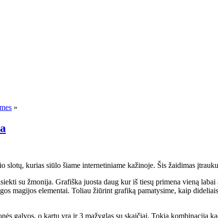
ames
»
ka
lotų, kurias siūlo šiame internetiniame kažinoje. Šis žaidimas įtraukusi
kti su žmonija. Grafiška juosta daug kur iš tiesų primena vieną labai a
s magijos elementai. Toliau žiūrint grafiką pamatysime, kaip dideliais b
nės galvos, o kartu yra ir 3 mažyglas su skaičiai. Tokia kombinacija ka