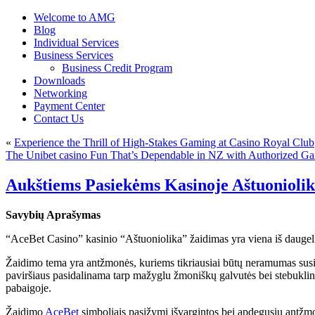
Welcome to AMG
Blog
Individual Services
Business Services
Business Credit Program
Downloads
Networking
Payment Center
Contact Us
«
Experience the Thrill of High-Stakes Gaming at Casino Royal Club
The Unibet casino Fun That’s Dependable in NZ with Authorized G
Aukštiems Pasiekėms Kasinoje Aštuonioli
Savybių Aprašymas
“AceBet Casino” kasinio “Aštuoniolika” žaidimas yra viena iš daugelio s
Žaidimo tema yra antžmonės, kuriems tikriausiai būtų neramumas susisie
paviršiaus pasidalinama tarp mažyglu žmoniškų galvutės bei stebuklingo
pabaigoje.
Žaidimo
AceBet
simboliais pasižymi išvargintos bei apdegusių antžmo