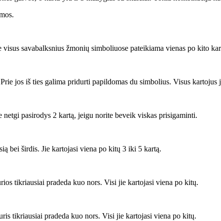
umos.
e visus savabalksnius žmonių simboliuose pateikiama vienas po kito kart
Prie jos iš ties galima pridurti papildomas du simbolius. Visus kartojus j
 netgi pasirodys 2 kartą, jeigu norite beveik viskas prisigaminti.
 bei širdis. Jie kartojasi viena po kitų 3 iki 5 kartą.
rios tikriausiai pradeda kuo nors. Visi jie kartojasi viena po kitų.
ris tikriausiai pradeda kuo nors. Visi jie kartojasi viena po kitų.