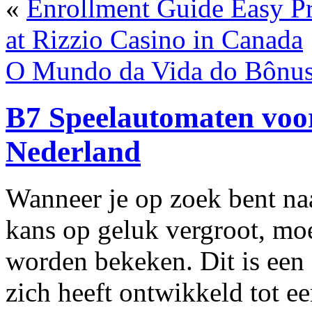
«
Enrollment Guide Easy Pro
at Rizzio Casino in Canada
O Mundo da Vida do Bônu
B7 Speelautomaten voo
Nederland
Wanneer je op zoek bent naa
kans op geluk vergroot, moe
worden bekeken. Dit is een 
zich heeft ontwikkeld tot e