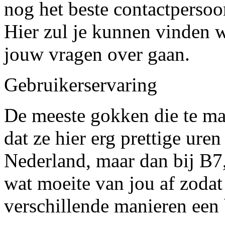
nog het beste contactpersoo
Hier zul je kunnen vinden w
jouw vragen over gaan.
Gebruikerservaring
De meeste gokken die te mak
dat ze hier erg prettige ure
Nederland, maar dan bij B7
wat moeite van jou af zodat 
verschillende manieren een 