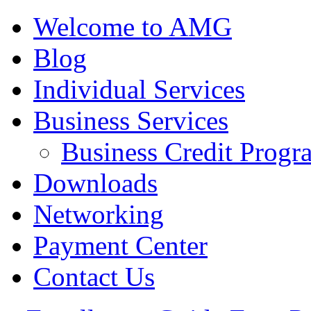
Welcome to AMG
Blog
Individual Services
Business Services
Business Credit Progr
Downloads
Networking
Payment Center
Contact Us