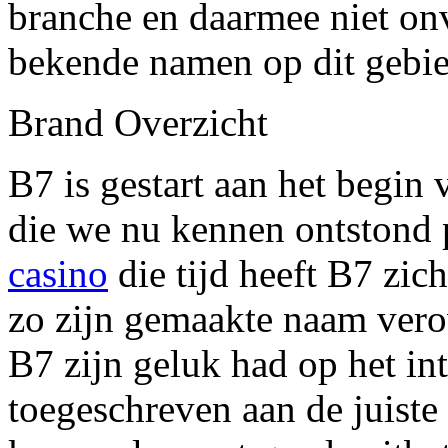
branche en daarmee niet onv
bekende namen op dit gebie
Brand Overzicht
B7 is gestart aan het begin
die we nu kennen ontstond pa
casino
die tijd heeft B7 zic
zo zijn gemaakte naam vero
B7 zijn geluk had op het in
toegeschreven aan de juiste