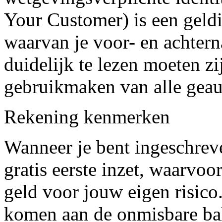
Your Customer) is een geldi
waarvan je voor- en achter
duidelijk te lezen moeten zi
gebruikmaken van alle geau
Rekening kenmerken
Wanneer je bent ingeschreve
gratis eerste inzet, waarvoor
geld voor jouw eigen risico.
komen aan de onmisbare ba