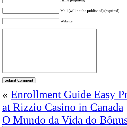
Name (required)
Mail (will not be published) (required)
Website
«
Enrollment Guide Easy Pro
at Rizzio Casino in Canada
O Mundo da Vida do Bônu