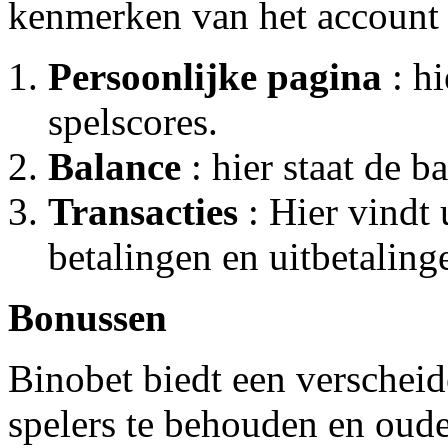
kenmerken van het account 
Persoonlijke pagina
: h
spelscores.
Balance
: hier staat de 
Transacties
: Hier vindt 
betalingen en uitbetaling
Bonussen
Binobet biedt een verschei
spelers te behouden en oude