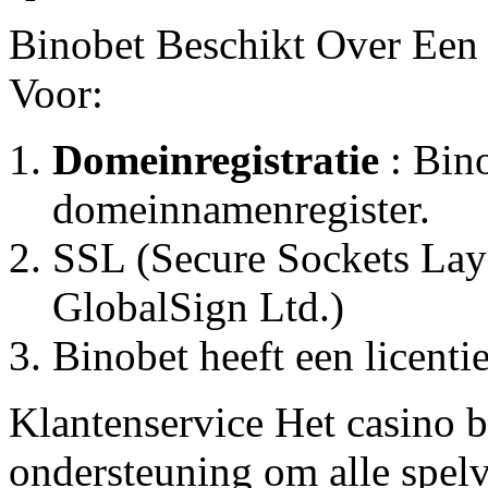
Binobet Beschikt Over Een
Voor:
Domeinregistratie
: Bin
domeinnamenregister.
SSL (Secure Sockets Laye
GlobalSign Ltd.)
Binobet heeft een licenti
Klantenservice Het casino 
ondersteuning om alle spel