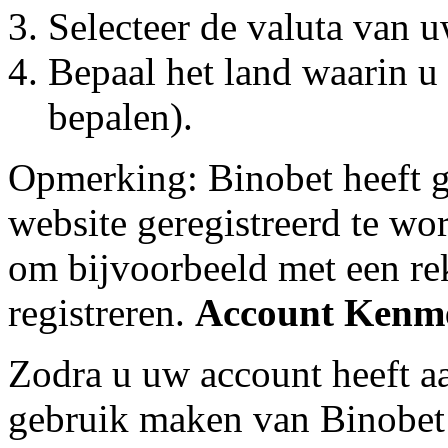
Selecteer de valuta van 
Bepaal het land waarin u 
bepalen).
Opmerking: Binobet heeft g
website geregistreerd te wo
om bijvoorbeeld met een r
registreren.
Account Kenm
Zodra u uw account heeft a
gebruik maken van Binobet’