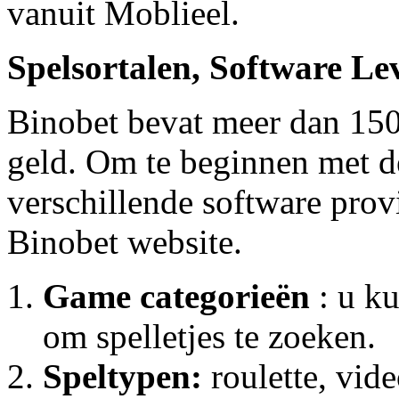
vanuit Moblieel.
Spelsortalen, Software Le
Binobet bevat meer dan 150
geld. Om te beginnen met de
verschillende software provi
Binobet website.
Game categorieën
: u k
om spelletjes te zoeken.
Speltypen:
roulette, vide