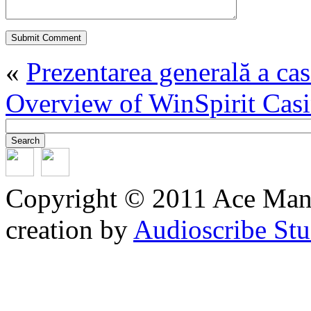
«
Prezentarea generală a ca
Overview of WinSpirit Cas
Copyright © 2011 Ace Mana
creation by
Audioscribe Stu