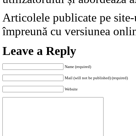
Articolele publicate pe site-
împreună cu versiunea onlin
Leave a Reply
Name (required)
Mail (will not be published) (required)
Website