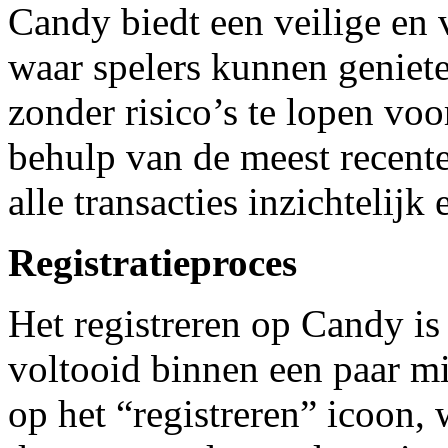
Candy biedt een veilige e
waar spelers kunnen geniet
zonder risico’s te lopen vo
behulp van de meest recente
alle transacties inzichtelijk
Registratieproces
Het registreren op Candy i
voltooid binnen een paar m
op het “registreren” icoon,