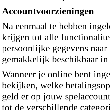
Accountvoorzieningen
Na eenmaal te hebben ingel
krijgen tot alle functionali
persoonlijke gegevens naar h
gemakkelijk beschikbaar in 
Wanneer je online bent ing
bekijken, welke betalingsopt
geld er op jouw spelaccount
tot de verschillende catego