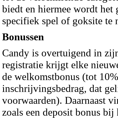
biedt en hiermee wordt het 
specifiek spel of goksite te
Bonussen
Candy is overtuigend in zi
registratie krijgt elke nieuw
de welkomstbonus (tot 10%
inschrijvingsbedrag, dat ge
voorwaarden). Daarnaast vi
zoals een deposit bonus bij 