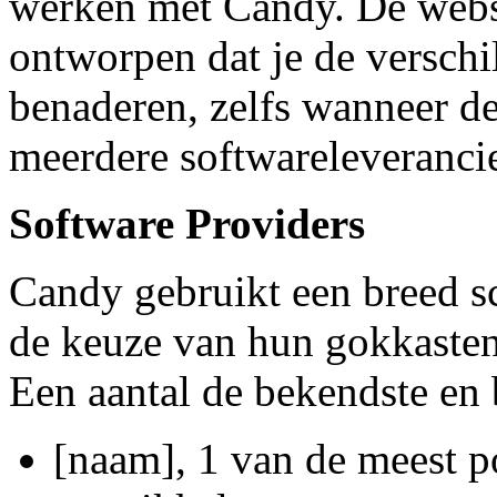
werken met Candy. De websit
ontworpen dat je de verschi
benaderen, zelfs wanneer de
meerdere softwareleverancie
Software Providers
Candy gebruikt een breed sc
de keuze van hun gokkasten 
Een aantal de bekendste en 
[naam], 1 van de meest p