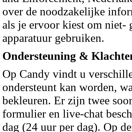
over de noodzakelijke infor
als je ervoor kiest om niet-
apparatuur gebruiken.
Ondersteuning & Klachte
Op Candy vindt u verschille
ondersteunt kan worden, w
bekleuren. Er zijn twee soo
formulier en live-chat bes
dag (24 uur per dag). Op de