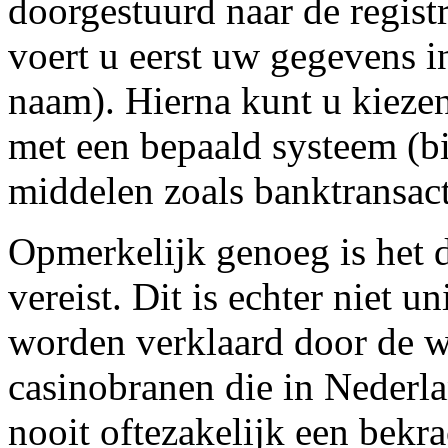
doorgestuurd naar de regis
voert u eerst uw gegevens 
naam). Hierna kunt u kiezen 
met een bepaald systeem (bi
middelen zoals banktransact
Opmerkelijk genoeg is het d
vereist. Dit is echter niet u
worden verklaard door de we
casinobranen die in Nederla
nooit oftezakelijk een bekra