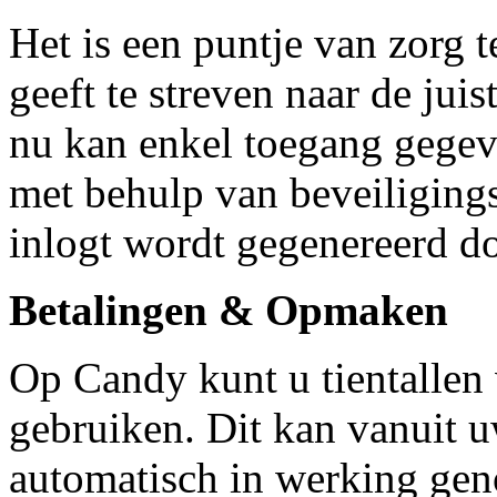
Het is een puntje van zorg 
geeft te streven naar de jui
nu kan enkel toegang gegev
met behulp van beveiliging
inlogt wordt gegenereerd do
Betalingen & Opmaken
Op Candy kunt u tientallen
gebruiken. Dit kan vanuit u
automatisch in werking gen