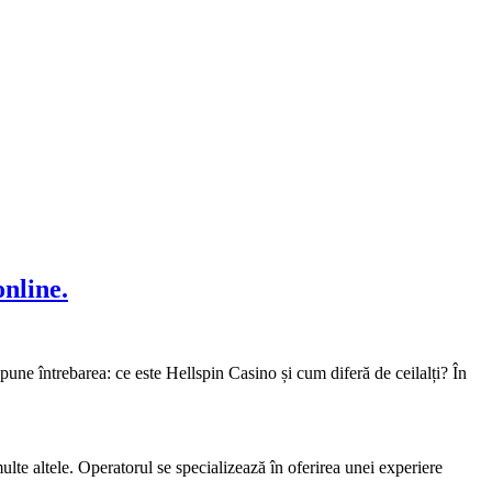
online.
 pune întrebarea: ce este Hellspin Casino și cum diferă de ceilalți? În
lte altele. Operatorul se specializează în oferirea unei experiere