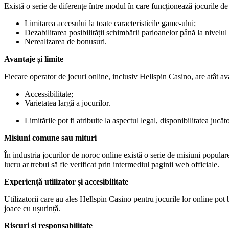
Există o serie de diferențe între modul în care funcționează jocurile de
Limitarea accesului la toate caracteristicile game-ului;
Dezabilitarea posibilității schimbării parioanelor până la nivel
Nerealizarea de bonusuri.
Avantaje și limite
Fiecare operator de jocuri online, inclusiv Hellspin Casino, are atât ava
Accessibilitate;
Varietatea largă a jocurilor.
Limitările pot fi atribuite la aspectul legal, disponibilitatea jucă
Misiuni comune sau mituri
În industria jocurilor de noroc online există o serie de misiuni popular
lucru ar trebui să fie verificat prin intermediul paginii web officiale.
Experiență utilizator și accesibilitate
Utilizatorii care au ales Hellspin Casino pentru jocurile lor online pot
joace cu ușurință.
Riscuri și responsabilitate