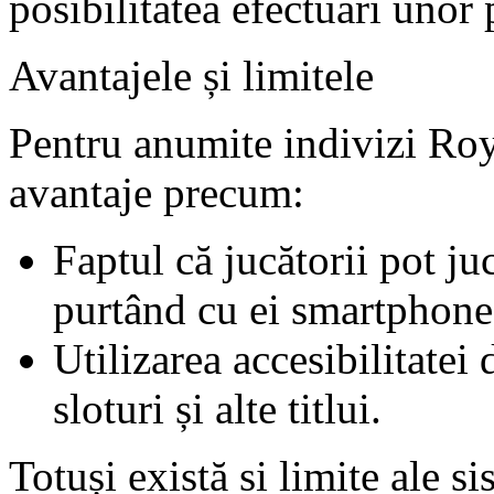
posibilitatea efectuari unor 
Avantajele și limitele
Pentru anumite indivizi Roy
avantaje precum:
Faptul că jucătorii pot ju
purtând cu ei smartphone-
Utilizarea accesibilitatei
sloturi și alte titlui.
Totuși există si limite ale 