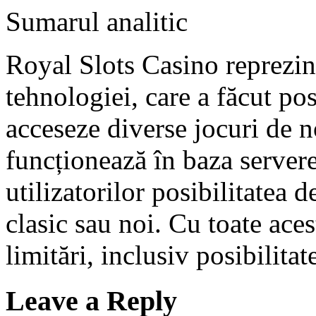
Sumarul analitic
Royal Slots Casino reprezint
tehnologiei, care a făcut pos
acceseze diverse jocuri de n
funcționează în baza servere
utilizatorilor posibilitatea d
clasic sau noi. Cu toate acest
limitări, inclusiv posibilita
Leave a Reply