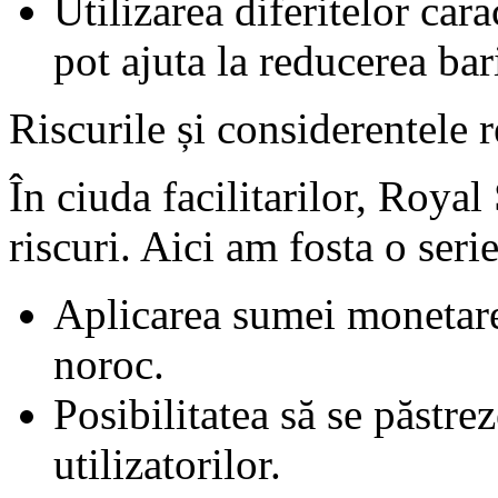
Utilizarea diferitelor cara
pot ajuta la reducerea bar
Riscurile și considerentele 
În ciuda facilitarilor, Royal
riscuri. Aici am fosta o ser
Aplicarea sumei monetare 
noroc.
Posibilitatea să se păstre
utilizatorilor.