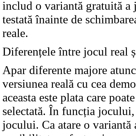
includ o variantă gratuită a 
testată înainte de schimbarea
reale.
Diferențele între jocul real 
Apar diferente majore atun
versiunea reală cu cea demo
aceasta este plata care poate
selectată. În funcția jocului
jocului. Ca atare o variantă a