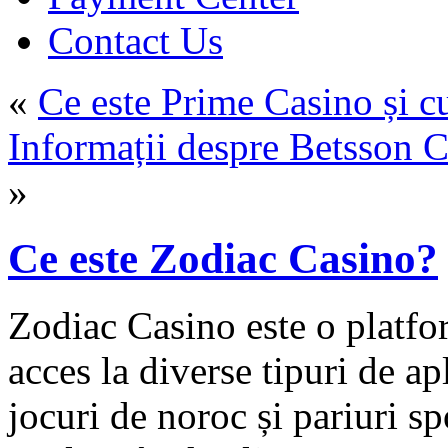
Contact Us
«
Ce este Prime Casino și 
Informații despre Betsson Ca
»
Ce este Zodiac Casino?
Zodiac Casino este o platfo
acces la diverse tipuri de ap
jocuri de noroc și pariuri sp