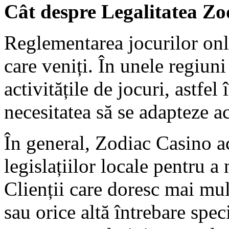
Cât despre Legalitatea Zo
Reglementarea jocurilor onli
care veniți. În unele regiuni 
activitățile de jocuri, astfel
necesitatea să se adapteze ac
În general, Zodiac Casino ac
legislațiilor locale pentru a 
Clienții care doresc mai mul
sau orice altă întrebare spec