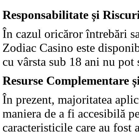
Responsabilitate și Riscur
În cazul oricăror întrebări s
Zodiac Casino este disponibil
cu vârsta sub 18 ani nu pot s
Resurse Complementare ș
În prezent, majoritatea aplic
maniera de a fi accesibilă pe
caracteristicile care au fost