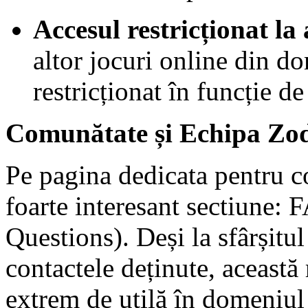
Accesul restricționat la
altor jocuri online din d
restricționat în funcție d
Comunătate și Echipa Zo
Pe pagina dedicata pentru c
foarte interesant sectiune:
Questions). Deși la sfârșitul
contactele deținute, această
extrem de utilă în domeniul