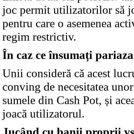
joc permit utilizatorilor să j
pentru care o asemenea acti
regim restrictiv.
În caz ce însumați pariaza
Unii consideră că acest lucru
conving de necesitatea unor
sumele din Cash Pot, și acea
joacă utilizatorul.
Jucând cu banii proprii vs