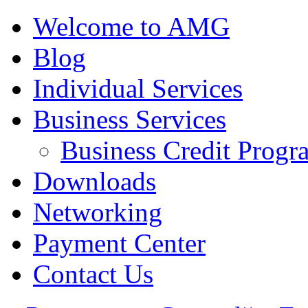
Welcome to AMG
Blog
Individual Services
Business Services
Business Credit Progr
Downloads
Networking
Payment Center
Contact Us