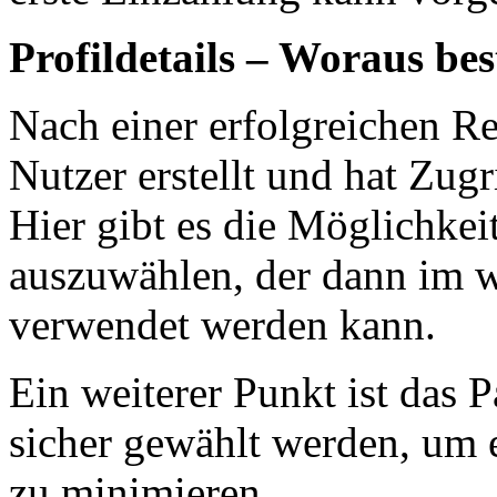
Profildetails – Woraus bes
Nach einer erfolgreichen Re
Nutzer erstellt und hat Zug
Hier gibt es die Möglichke
auszuwählen, der dann im w
verwendet werden kann.
Ein weiterer Punkt ist das P
sicher gewählt werden, um e
zu minimieren.