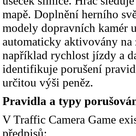
úseček silnice. Hráč sleduje
mapě. Doplnění herního svě
modely dopravních kamér um
automaticky aktivovány na z
například rychlost jízdy a d
identifikuje porušení pravi
určitou výši peněz.
Pravidla a typy porušován
V Traffic Camera Game exist
předpisů: