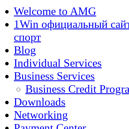
Welcome to AMG
1Win официальный сайт
спорт
Blog
Individual Services
Business Services
Business Credit Progr
Downloads
Networking
Payment Center