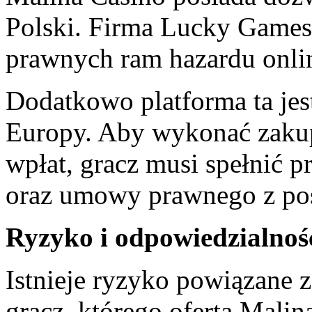
Polski. Firma Lucky Games 
prawnych ram hazardu onli
Dodatkowo platforma ta jest
Europy. Aby wykonać zaku
wpłat, gracz musi spełnić p
oraz umowy prawnego z pos
Ryzyko i odpowiedzialnoś
Istnieje ryzyko powiązane 
gracz, którego oferta Malin