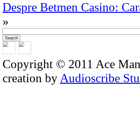
Despre Betmen Casino: Caract
»
Copyright © 2011 Ace Mana
creation by
Audioscribe Stu