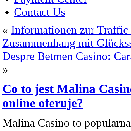
Contact Us
«
Informationen zur Traffi
Zusammenhang mit Glückssp
Despre Betmen Casino: Caract
»
Co to jest Malina Casin
online oferuje?
Malina Casino to popularna 