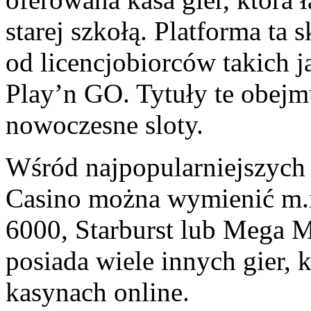
starej szkołą. Platforma ta 
od licencjobiorców takich 
Play’n GO. Tytuły te obejm
nowoczesne sloty.
Wśród najpopularniejszych
Casino można wymienić m.i
6000, Starburst lub Mega 
posiada wiele innych gier, 
kasynach online.