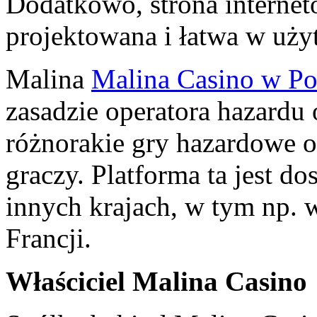
Dodatkowo, strona internet
projektowana i łatwa w uży
Malina
Malina Casino w Po
zasadzie operatora hazardu 
różnorakie gry hazardowe o
graczy. Platforma ta jest d
innych krajach, w tym np.
Francji.
Właściciel Malina Casino