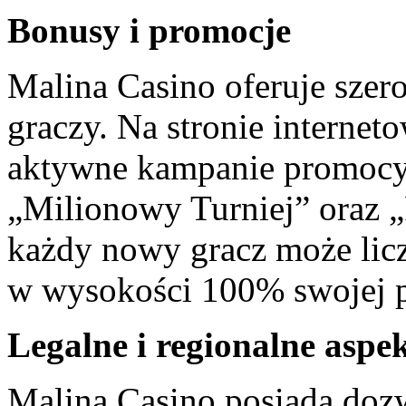
Bonusy i promocje
Malina Casino oferuje sze
graczy. Na stronie interneto
aktywne kampanie promocyj
„Milionowy Turniej” oraz 
każdy nowy gracz może licz
w wysokości 100% swojej p
Legalne i regionalne aspe
Malina Casino posiada doz