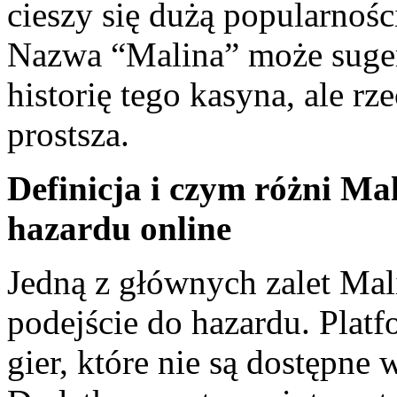
cieszy się dużą popularnośc
Nazwa “Malina” może suge
historię tego kasyna, ale rz
prostsza.
Definicja i czym różni Ma
hazardu online
Jedną z głównych zalet Mal
podejście do hazardu. Platf
gier, które nie są dostępne