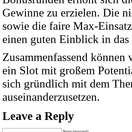
Gewinne zu erzielen. Die n
sowie die faire Max-Einsatz
einen guten Einblick in das
Zusammenfassend können w
ein Slot mit großem Potentia
sich gründlich mit dem The
auseinanderzusetzen.
Leave a Reply
Name (required)