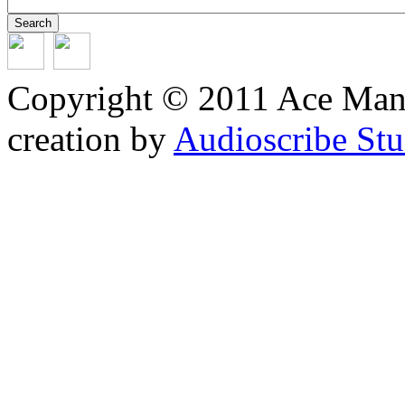
Copyright © 2011 Ace Mana
creation by
Audioscribe Stu