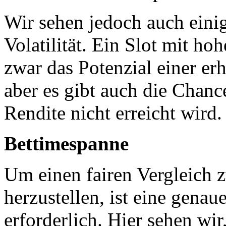
Wir sehen jedoch auch eini
Volatilität. Ein Slot mit hoh
zwar das Potenzial einer e
aber es gibt auch die Chan
Rendite nicht erreicht wird.
Bettimespanne
Um einen fairen Vergleich 
herzustellen, ist eine gena
erforderlich. Hier sehen wi