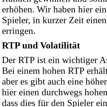
erhöhen. Wir haben hier ein
Spieler, in kurzer Zeit eine
erringen.
RTP und Volatilität
Der RTP ist ein wichtiger 
Bei einem hohen RTP erhält
aber es gibt auch eine höhe
hier einen durchwegs hohe
dass dies für den Spieler ein