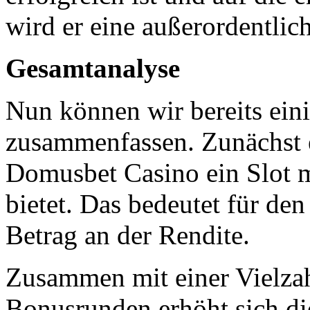
wird er eine außerordentli
Gesamtanalyse
Nun können wir bereits ein
zusammenfassen. Zunächst e
Domusbet Casino ein Slot
bietet. Das bedeutet für de
Betrag an der Rendite.
Zusammen mit einer Vielza
Bonusrunden erhöht sich di