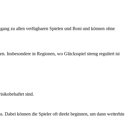
 Zugang zu allen verfügbaren Spielen und Boni und können ohne
 Insbesondere in Regionen, wo Glücksspiel streng reguliert ist
isikobehaftet sind.
s. Dabei können die Spieler oft direkt beginnen, um dann weiterhin