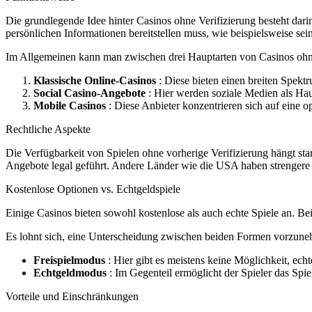
Die grundlegende Idee hinter Casinos ohne Verifizierung besteht dari
persönlichen Informationen bereitstellen muss, wie beispielsweise 
Im Allgemeinen kann man zwischen drei Hauptarten von Casinos ohne
Klassische Online-Casinos
: Diese bieten einen breiten Spekt
Social Casino-Angebote
: Hier werden soziale Medien als Hau
Mobile Casinos
: Diese Anbieter konzentrieren sich auf eine 
Rechtliche Aspekte
Die Verfügbarkeit von Spielen ohne vorherige Verifizierung hängt s
Angebote legal geführt. Andere Länder wie die USA haben strengere
Kostenlose Optionen vs. Echtgeldspiele
Einige Casinos bieten sowohl kostenlose als auch echte Spiele an. Bei
Es lohnt sich, eine Unterscheidung zwischen beiden Formen vorzun
Freispielmodus
: Hier gibt es meistens keine Möglichkeit, ec
Echtgeldmodus
: Im Gegenteil ermöglicht der Spieler das Spie
Vorteile und Einschränkungen