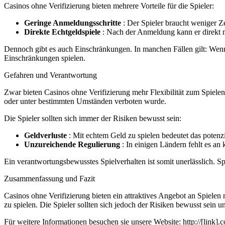
Casinos ohne Verifizierung bieten mehrere Vorteile für die Spieler:
Geringe Anmeldungsschritte
: Der Spieler braucht weniger Z
Direkte Echtgeldspiele
: Nach der Anmeldung kann er direkt 
Dennoch gibt es auch Einschränkungen. In manchen Fällen gilt: Wenn e
Einschränkungen spielen.
Gefahren und Verantwortung
Zwar bieten Casinos ohne Verifizierung mehr Flexibilität zum Spiel
oder unter bestimmten Umständen verboten wurde.
Die Spieler sollten sich immer der Risiken bewusst sein:
Geldverluste
: Mit echtem Geld zu spielen bedeutet das potenz
Unzureichende Regulierung
: In einigen Ländern fehlt es an 
Ein verantwortungsbewusstes Spielverhalten ist somit unerlässlich. Spi
Zusammenfassung und Fazit
Casinos ohne Verifizierung bieten ein attraktives Angebot an Spielen
zu spielen. Die Spieler sollten sich jedoch der Risiken bewusst sein 
Für weitere Informationen besuchen sie unsere Website: http://[link].