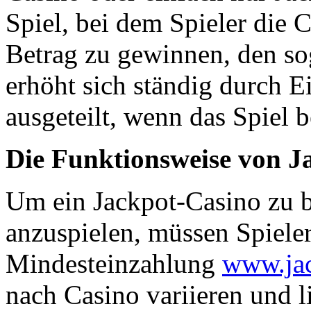
Spiel, bei dem Spieler die 
Betrag zu gewinnen, den so
erhöht sich ständig durch E
ausgeteilt, wenn das Spiel 
Die Funktionsweise von J
Um ein Jackpot-Casino zu b
anzuspielen, müssen Spieler
Mindesteinzahlung
www.jac
nach Casino variieren und l