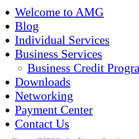
Welcome to AMG
Blog
Individual Services
Business Services
Business Credit Progr
Downloads
Networking
Payment Center
Contact Us