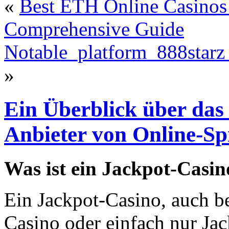
«
Best ETH Online Casinos 
Comprehensive Guide
Notable_platform_888starz
»
Ein Überblick über das
Anbieter von Online-Sp
Was ist ein Jackpot-Casin
Ein Jackpot-Casino, auch be
Casino oder einfach nur Jac