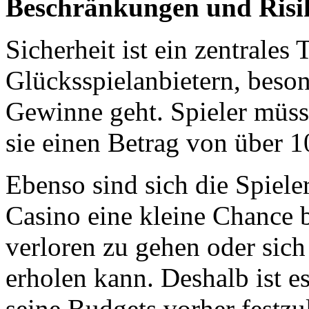
Beschränkungen und Risi
Sicherheit ist ein zentrales
Glücksspielanbietern, beso
Gewinne geht. Spieler müss
sie einen Betrag von über 
Ebenso sind sich die Spiele
Casino eine kleine Chance 
verloren zu gehen oder sich
erholen kann. Deshalb ist es
seine Budgets vorher festzu