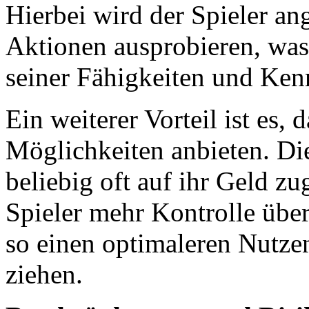
Hierbei wird der Spieler an
Aktionen ausprobieren, wa
seiner Fähigkeiten und Kenn
Ein weiterer Vorteil ist es,
Möglichkeiten anbieten. Die
beliebig oft auf ihr Geld z
Spieler mehr Kontrolle übe
so einen optimaleren Nutze
ziehen.