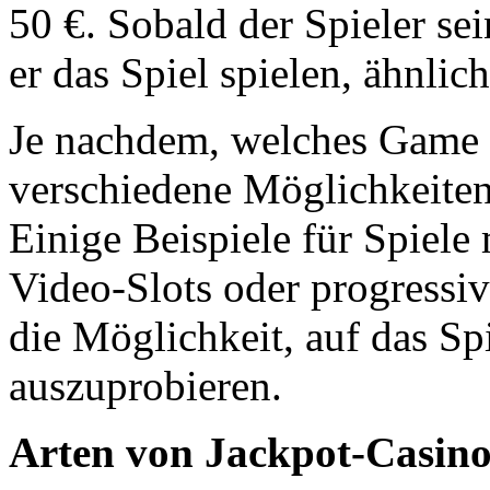
50 €. Sobald der Spieler sei
er das Spiel spielen, ähnli
Je nachdem, welches Game g
verschiedene Möglichkeiten
Einige Beispiele für Spiele
Video-Slots oder progressiv
die Möglichkeit, auf das Spi
auszuprobieren.
Arten von Jackpot-Casino