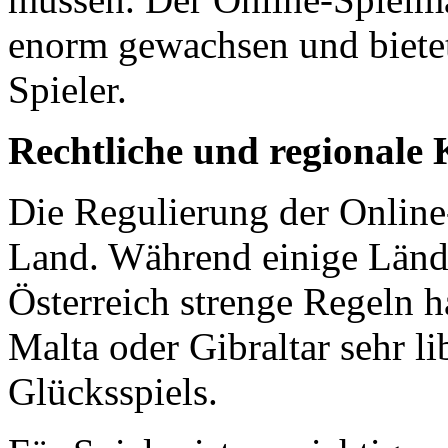
enorm gewachsen und bietet
Spieler.
Rechtliche und regionale 
Die Regulierung der Online-
Land. Während einige Länd
Österreich strenge Regeln 
Malta oder Gibraltar sehr li
Glücksspiels.