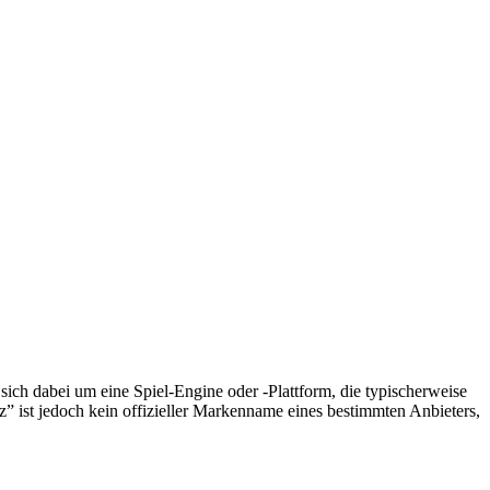
 sich dabei um eine Spiel-Engine oder -Plattform, die typischerweise
z” ist jedoch kein offizieller Markenname eines bestimmten Anbieters,