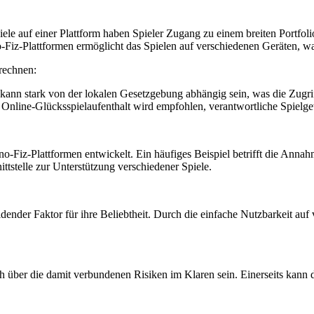
piele auf einer Plattform haben Spieler Zugang zu einem breiten Portfol
o-Fiz-Plattformen ermöglicht das Spielen auf verschiedenen Geräten, wa
 rechnen:
 kann stark von der lokalen Gesetzgebung abhängig sein, was die Zugr
 Online-Glücksspielaufenthalt wird empfohlen, verantwortliche Spielg
Fiz-Plattformen entwickelt. Ein häufiges Beispiel betrifft die Annahme
ttstelle zur Unterstützung verschiedener Spiele.
eidender Faktor für ihre Beliebtheit. Durch die einfache Nutzbarkeit a
uch über die damit verbundenen Risiken im Klaren sein. Einerseits kann