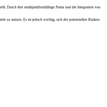
ellt. Durch ihre multiplattformfähige Natur und die Integration von
le zu nutzen. Es ist jedoch wichtig, sich der potenziellen Risiken