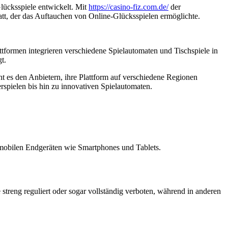
Glücksspiele entwickelt. Mit
https://casino-fiz.com.de/
der
att, der das Auftauchen von Online-Glücksspielen ermöglichte.
tformen integrieren verschiedene Spielautomaten und Tischspiele in
t.
t es den Anbietern, ihre Plattform auf verschiedene Regionen
rspielen bis hin zu innovativen Spielautomaten.
 mobilen Endgeräten wie Smartphones und Tablets.
streng reguliert oder sogar vollständig verboten, während in anderen