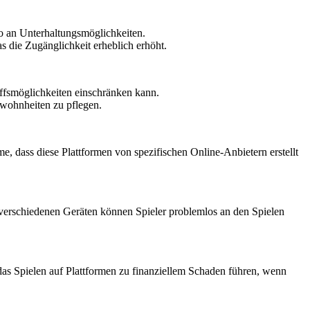
io an Unterhaltungsmöglichkeiten.
s die Zugänglichkeit erheblich erhöht.
iffsmöglichkeiten einschränken kann.
ewohnheiten zu pflegen.
, dass diese Plattformen von spezifischen Online-Anbietern erstellt
uf verschiedenen Geräten können Spieler problemlos an den Spielen
 das Spielen auf Plattformen zu finanziellem Schaden führen, wenn