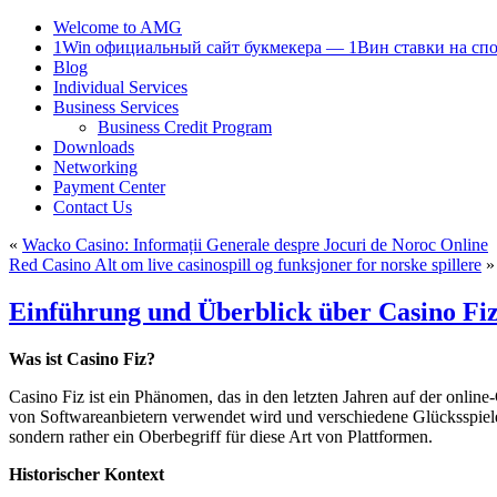
Welcome to AMG
1Win официальный сайт букмекера — 1Вин ставки на сп
Blog
Individual Services
Business Services
Business Credit Program
Downloads
Networking
Payment Center
Contact Us
«
Wacko Casino: Informații Generale despre Jocuri de Noroc Online
Red Casino Alt om live casinospill og funksjoner for norske spillere
»
Einführung und Überblick über Casino Fi
Was ist Casino Fiz?
Casino Fiz ist ein Phänomen, das in den letzten Jahren auf der online
von Softwareanbietern verwendet wird und verschiedene Glücksspiele w
sondern rather ein Oberbegriff für diese Art von Plattformen.
Historischer Kontext