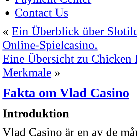
Contact Us
«
Ein Überblick über Slotil
Online-Spielcasino.
Eine Übersicht zu Chicken 
Merkmale
»
Fakta om Vlad Casino
Introduktion
Vlad Casino är en av de må