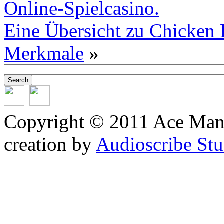
Online-Spielcasino.
Eine Übersicht zu Chicken 
Merkmale
»
Copyright © 2011 Ace Mana
creation by
Audioscribe Stu