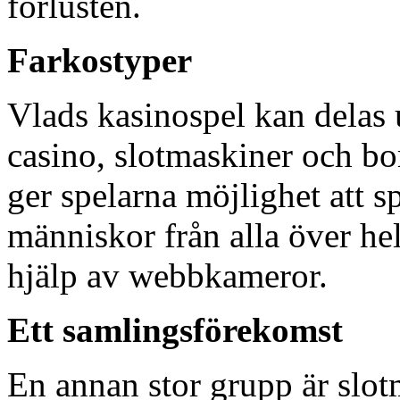
förlusten.
Farkostyper
Vlads kasinospel kan delas u
casino, slotmaskiner och bo
ger spelarna möjlighet att 
människor från alla över he
hjälp av webbkameror.
Ett samlingsförekomst
En annan stor grupp är slot