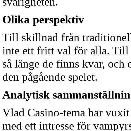
svårigheten.
Olika perspektiv
Till skillnad från tradition
inte ett fritt val för alla. T
så länge de finns kvar, och 
den pågående spelet.
Analytisk sammanställnin
Vlad Casino-tema har vuxit 
med ett intresse för vampyrs