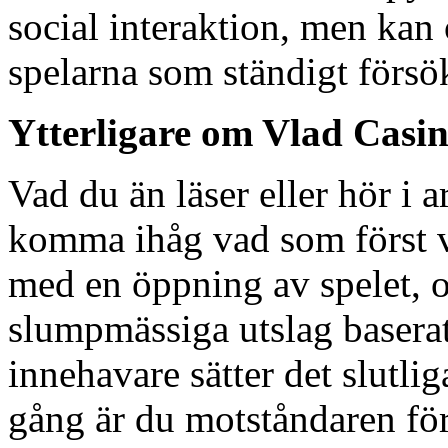
social interaktion, men kan 
spelarna som ständigt försö
Ytterligare om Vlad Casi
Vad du än läser eller hör i a
komma ihåg vad som först va
med en öppning av spelet, o
slumpmässiga utslag baserat
innehavare sätter det slutlig
gång är du motståndaren fö