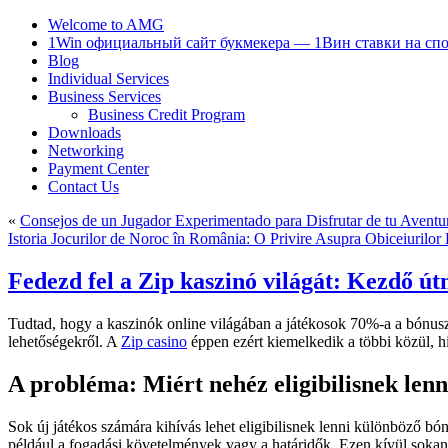
Welcome to AMG
1Win официальный сайт букмекера — 1Вин ставки на сп
Blog
Individual Services
Business Services
Business Credit Program
Downloads
Networking
Payment Center
Contact Us
«
Consejos de un Jugador Experimentado para Disfrutar de tu Aventur
Istoria Jocurilor de Noroc în România: O Privire Asupra Obiceiurilor L
Fedezd fel a Zip kaszinó világát: Kezdő út
Tudtad, hogy a kaszinók online világában a játékosok 70%-a a bónusz a
lehetőségekről. A
Zip casino
éppen ezért kiemelkedik a többi közül, h
A probléma: Miért nehéz eligibilisnek lenn
Sok új játékos számára kihívás lehet eligibilisnek lenni különböző bó
például a fogadási követelmények vagy a határidők. Ezen kívül sokan e