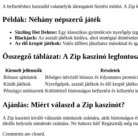
A befizetéshez használd valamelyik támogatott fizetési módot. A Zip k
Példák: Néhány népszerű játék
Sizzling Hot Deluxe:
Egy klasszikus gyümölcsös nyerőgép izg
Blackjack:
Az asztali játékok királya, ahol stratégiai döntések
Az élő krupié játékok:
Valós időben játszhatsz másokkal és ig
Összegző táblázat: A Zip kaszinó legfontos
Kiemelt jellemzők
Részletek
Bónusz ajánlatok
Bőséges üdvözlő bónusz és folyamatos promóc
Kínált játékok
Nyerőgépek, asztali játékok és élő krupié játéko
Pénzügyi módszerek
Különböző biztonságos befizetési és kifizetési l
Ajánlás: Miért válaszd a Zip kaszinót?
A Zip kaszinó kiváló választás mindazok számára, akik biztonságos és
ideális helyszín mindenki számára. Ne habozz hát! Regisztrálj még m
Comments are closed.