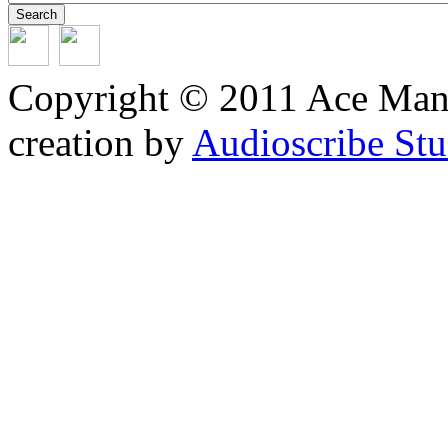
Copyright © 2011 Ace Mana
creation by
Audioscribe Stu