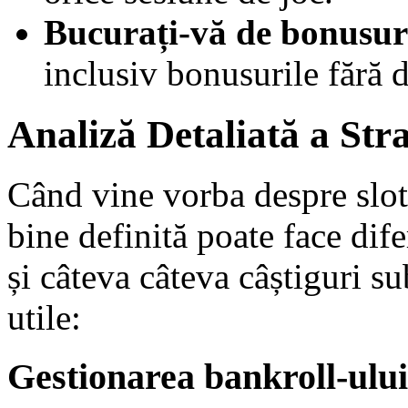
Bucurați-vă de bonusur
inclusiv bonusurile fără d
Analiză Detaliată a Stra
Când vine vorba despre slotu
bine definită poate face dife
și câteva câteva câștiguri su
utile:
Gestionarea bankroll-ului