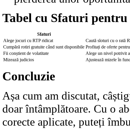
Tabel cu Sfaturi pentr
Sfaturi
Alege jocuri cu RTP ridicat
Caută sloturi cu o rată
Cumpără rotiri gratuite când sunt disponibile
Profitați de oferte pentr
Fii conștient de volatitate
Alege un nivel potrivit al 
Mizează judicios
Ajustează mizele în func
Concluzie
Așa cum am discutat, câștigu
doar întâmplătoare. Cu o abo
corecte aplicate, puteți îmb