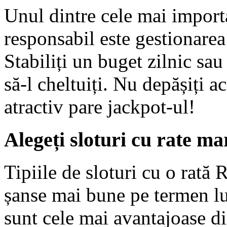
Unul dintre cele mai importa
responsabil este gestionarea
Stabiliți un buget zilnic sa
să-l cheltuiți. Nu depășiți a
atractiv pare jackpot-ul!
Alegeți sloturi cu rate m
Tipiile de sloturi cu o rat
șanse mai bune pe termen lun
sunt cele mai avantajoase d