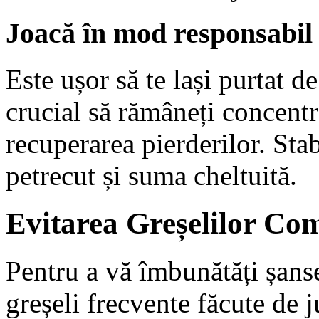
Joacă în mod responsabil
Este ușor să te lași purtat d
crucial să rămâneți concentr
recuperarea pierderilor. Stab
petrecut și suma cheltuită.
Evitarea Greșelilor Com
Pentru a vă îmbunătăți șanse
greșeli frecvente făcute de j