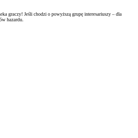
a graczy! Jeśli chodzi o powyższą grupę interesariuszy – dla
pów hazardu.