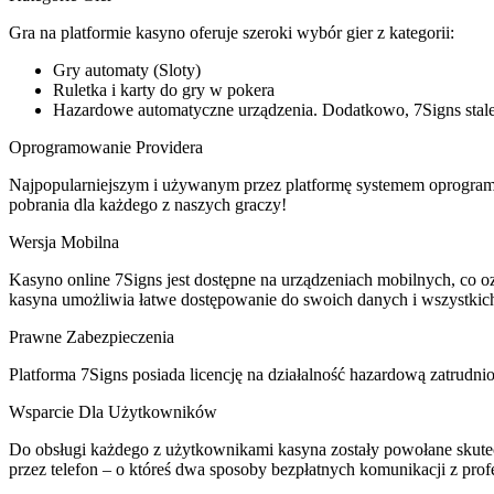
Gra na platformie kasyno oferuje szeroki wybór gier z kategorii:
Gry automaty (Sloty)
Ruletka i karty do gry w pokera
Hazardowe automatyczne urządzenia. Dodatkowo, 7Signs stal
Oprogramowanie Providera
Najpopularniejszym i używanym przez platformę systemem oprogramo
pobrania dla każdego z naszych graczy!
Wersja Mobilna
Kasyno online 7Signs jest dostępne na urządzeniach mobilnych, co oz
kasyna umożliwia łatwe dostępowanie do swoich danych i wszystkich
Prawne Zabezpieczenia
Platforma 7Signs posiada licencję na działalność hazardową zatrudni
Wsparcie Dla Użytkowników
Do obsługi każdego z użytkownikami kasyna zostały powołane skute
przez telefon – o któreś dwa sposoby bezpłatnych komunikacji z pro