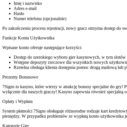
Imię i nazwisko
Adres e-mail
Hasło
Numer telefonu (opcjonalnie)
Po zakończeniu procesu rejestracji, nowy gracz otrzyma dostęp do sw
Funkcje Konta Użytkownika
Wpisane konto oferuje następujące korzyści:
Dostęp do szerokiego wyboru gier kasynowych, w tym slotów i
Wstępne depozyty rzeczowe dla wszystkich nowych użytkown
Rzetelna obsługa klienta dostępnia pomoc drogą mailową lub pr
Prezenty Bonusowe
7Signs to kasyno, które wierzy w atrakcję bonusy specjalne do gry! 
wyłącznie dla naszych graczy! Kasyno zapewnia również specjalną of
Opłaty i Wypłata
System płatności 7Signs obsługuje różnorodne rodzaje kart kredytow
pieniędzy. W przypadku problemów ze wypłatą konto użytkownika jes
Kategorie Gier