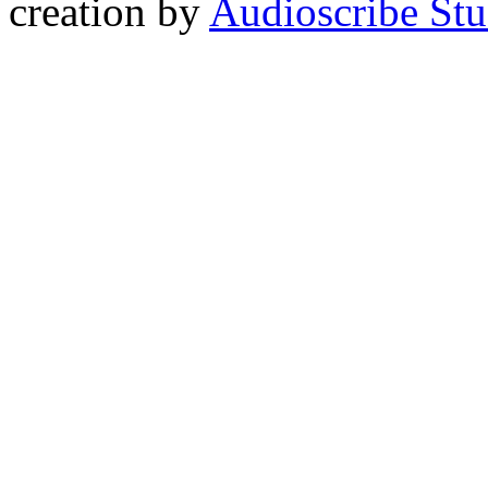
creation by
Audioscribe Stu