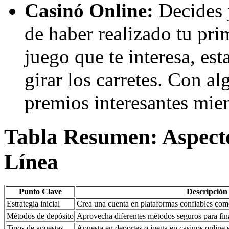
Casinó Online:
Decides 
de haber realizado tu pri
juego que te interesa, est
girar los carretes. Con a
premios interesantes mient
Tabla Resumen: Aspecto
Línea
Punto Clave
Descripción
Estrategia inicial
Crea una cuenta en plataformas confiables com
Métodos de depósito
Aprovecha diferentes métodos seguros para fina
Tipos de apuestas
Apuesta en deportes o juega en casinos online s