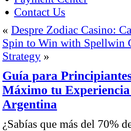
Contact Us
«
Despre Zodiac Casino: Cara
Spin to Win with Spellwin
Strategy
»
Guía para Principiante
Máximo tu Experiencia 
Argentina
¿Sabías que más del 70% de 