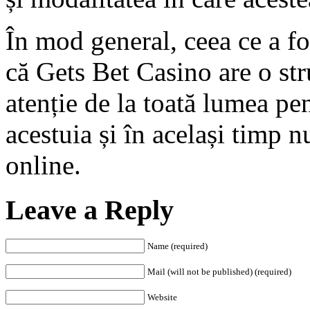
În mod general, ceea ce a f
că Gets Bet Casino are o str
atenție de la toată lumea pe
acestuia și în același timp 
online.
Leave a Reply
Name (required)
Mail (will not be published) (required)
Website