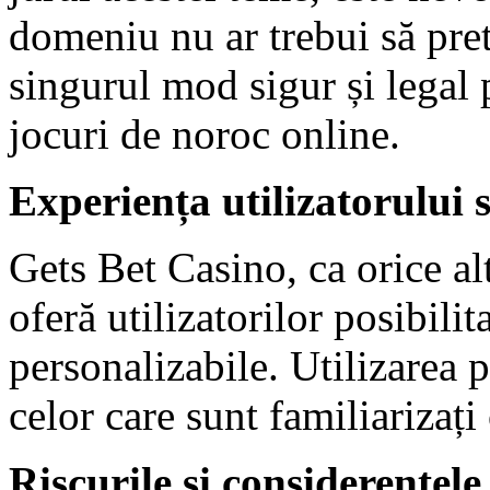
domeniu nu ar trebui să pre
singurul mod sigur și legal 
jocuri de noroc online.
Experiența utilizatorului s
Gets Bet Casino, ca orice a
oferă utilizatorilor posibili
personalizabile. Utilizarea pe
celor care sunt familiarizați
Riscurile si considerentele