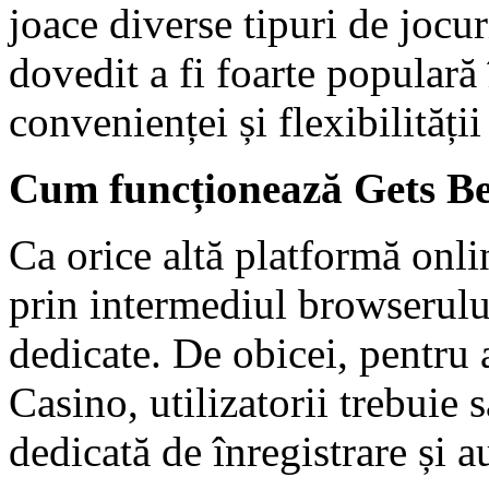
joace diverse tipuri de jocu
dovedit a fi foarte populară
convenienței și flexibilității
Cum funcționează Gets Be
Ca orice altă platformă onli
prin intermediul browserului
dedicate. De obicei, pentru 
Casino, utilizatorii trebuie 
dedicată de înregistrare și au