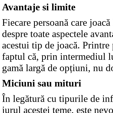
Avantaje si limite
Fiecare persoană care joacă 
despre toate aspectele avanta
acestui tip de joacă. Printre
faptul că, prin intermediul l
gamă largă de opțiuni, nu do
Miciuni sau mituri
În legătură cu tipurile de in
jurul acestei teme, este nev