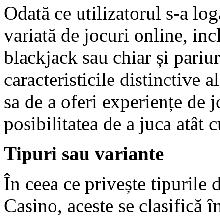
Odată ce utilizatorul s-a log
variată de jocuri online, inc
blackjack sau chiar și pariu
caracteristicile distinctive 
sa de a oferi experiențe de 
posibilitatea de a juca atât c
Tipuri sau variante
În ceea ce privește tipurile 
Casino, aceste se clasifică în