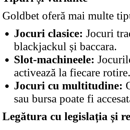
Goldbet oferă mai multe tipu
Jocuri clasice:
Jocuri tr
blackjackul și baccara.
Slot-machineele:
Jocuril
activează la fiecare rotire
Jocuri cu multitudine:
sau bursa poate fi accesată
Legătura cu legislația și 