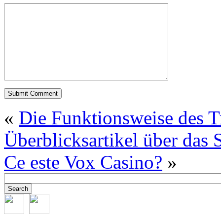
«
Die Funktionsweise des T
Überblicksartikel über das 
Ce este Vox Casino?
»