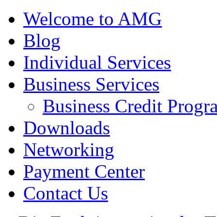
Welcome to AMG
Blog
Individual Services
Business Services
Business Credit Progr
Downloads
Networking
Payment Center
Contact Us