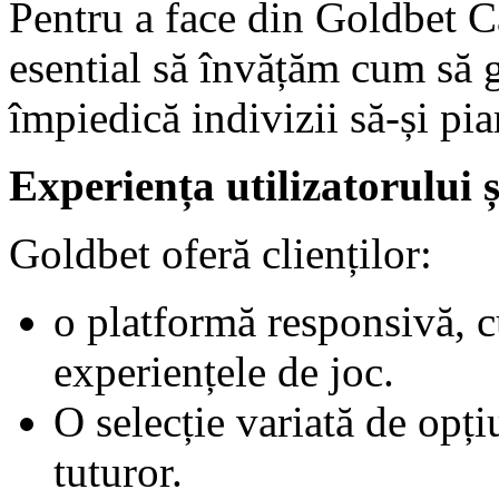
Pentru a face din Goldbet Ca
esential să învățăm cum să g
împiedică indivizii să-și pia
Experiența utilizatorului ș
Goldbet oferă clienților:
o platformă responsivă, c
experiențele de joc.
O selecție variată de opți
tuturor.