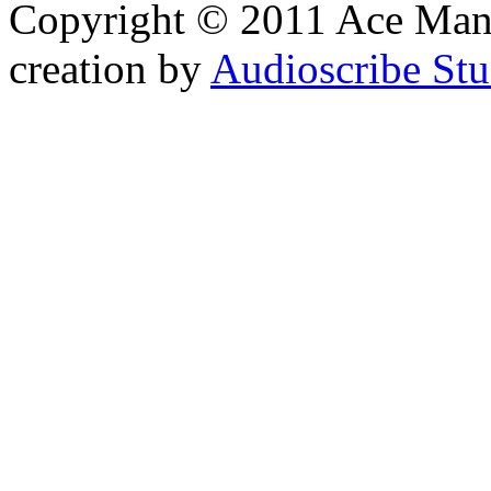
Copyright © 2011 Ace Mana
creation by
Audioscribe Stu