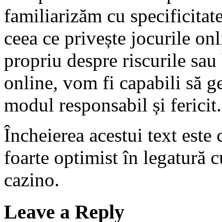
familiarizăm cu specificitat
ceea ce privește jocurile on
propriu despre riscurile sau 
online, vom fi capabili să g
modul responsabil și fericit.
Încheierea acestui text este 
foarte optimist în legatură c
cazino.
Leave a Reply