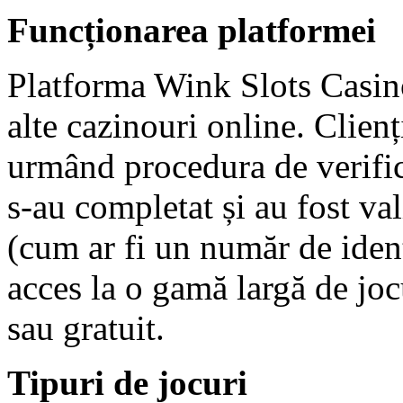
Funcționarea platformei
Platforma Wink Slots Casin
alte cazinouri online. Clienți
urmând procedura de verific
s-au completat și au fost va
(cum ar fi un număr de identi
acces la o gamă largă de joc
sau gratuit.
Tipuri de jocuri