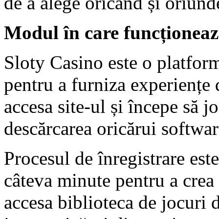
de a alege oricând și oriunde
Modul în care funcționeaz
Sloty Casino este o platfor
pentru a furniza experiențe d
accesa site-ul și începe să j
descărcarea oricărui softwar
Procesul de înregistrare est
câteva minute pentru a crea 
accesa biblioteca de jocuri d