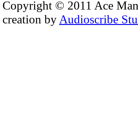
Copyright © 2011 Ace Mana
creation by
Audioscribe Stu