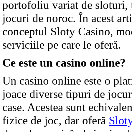
portofoliu variat de sloturi,
jocuri de noroc. În acest ar
conceptul Sloty Casino, mod
serviciile pe care le oferă.
Ce este un casino online?
Un casino online este o plat
joace diverse tipuri de jocu
case. Acestea sunt echivalen
fizice de joc, dar oferă
Slot