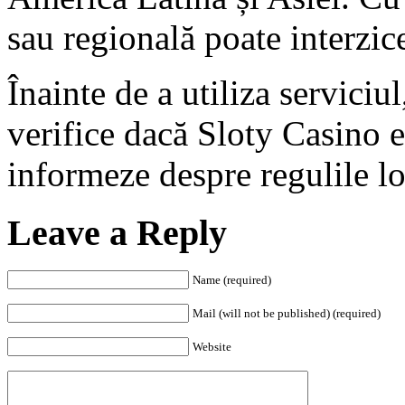
sau regională poate interzic
Înainte de a utiliza serviciul
verifice dacă Sloty Casino es
informeze despre regulile lo
Leave a Reply
Name (required)
Mail (will not be published) (required)
Website