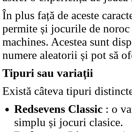
În plus față de aceste carac
permite și jocurile de noroc 
machines. Acestea sunt disp
numere aleatorii și pot să of
Tipuri sau variații
Există câteva tipuri distinc
Redsevens Classic
: o v
simplu și jocuri clasice.