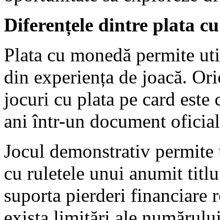
Diferențele dintre plata c
Plata cu monedă permite util
din experiența de joacă. Ori
jocuri cu plata pe card este
ani într-un document oficial
Jocul demonstrativ permite u
cu ruletele unui anumit titlu 
suporta pierderi financiare 
exista limitări ale numărului