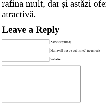
rafina mult, dar și astăzi ofe
atractivă.
Leave a Reply
Name (required)
Mail (will not be published) (required)
Website