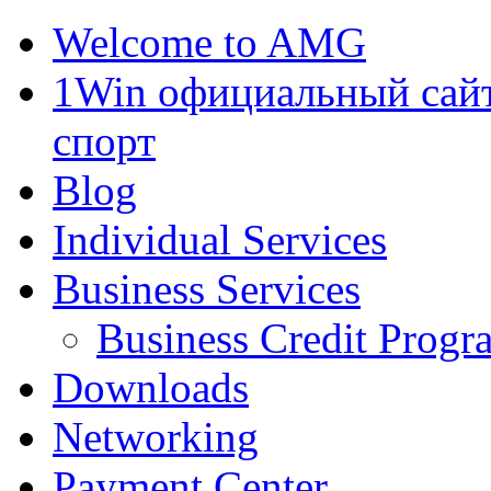
Welcome to AMG
1Win официальный сайт
спорт
Blog
Individual Services
Business Services
Business Credit Progr
Downloads
Networking
Payment Center