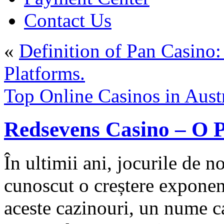
Contact Us
«
Definition of Pan Casino
Platforms.
Top Online Casinos in Austr
Redsevens Casino – O P
În ultimii ani, jocurile de n
cunoscut o creștere exponenți
aceste cazinouri, un nume ca