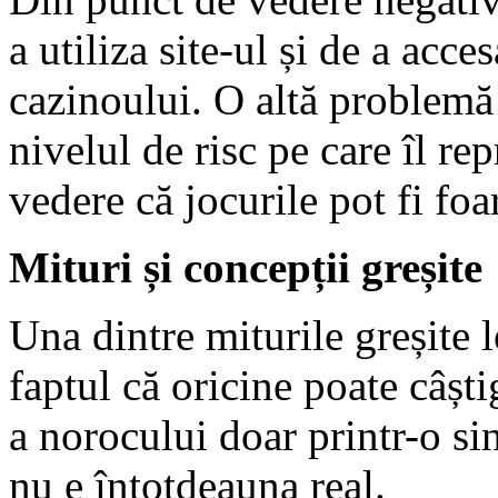
a utiliza site-ul și de a acce
cazinoului. O altă problemă 
nivelul de risc pe care îl r
vedere că jocurile pot fi foa
Mituri și concepții greșite
Una dintre miturile greșite
faptul că oricine poate câșt
a norocului doar printr-o si
nu e întotdeauna real.