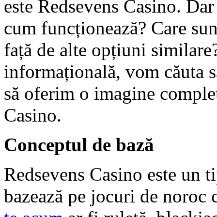
este Redsevens Casino. Dar 
cum funcționează? Care sunt 
față de alte opțiuni similare
informațională, vom căuta să
să oferim o imagine comple
Casino.
Conceptul de bază
Redsevens Casino este un ti
bazează pe jocuri de noroc 