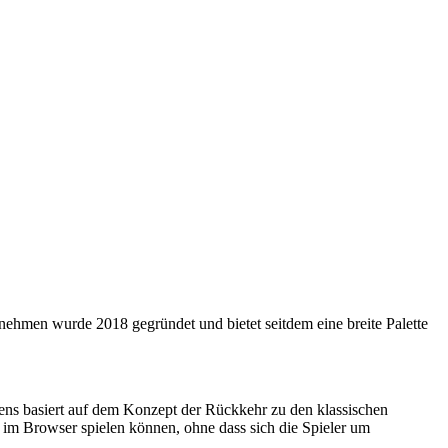
rnehmen wurde 2018 gegründet und bietet seitdem eine breite Palette
mens basiert auf dem Konzept der Rückkehr zu den klassischen
kt im Browser spielen können, ohne dass sich die Spieler um