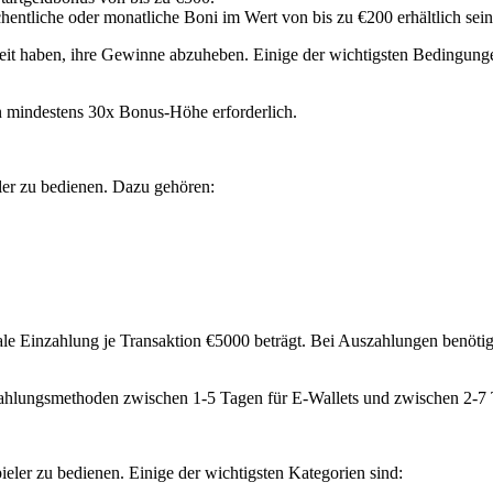
entliche oder monatliche Boni im Wert von bis zu €200 erhältlich sein
Zeit haben, ihre Gewinne abzuheben. Einige der wichtigsten Bedingunge
n mindestens 30x Bonus-Höhe erforderlich.
eler zu bedienen. Dazu gehören:
le Einzahlung je Transaktion €5000 beträgt. Bei Auszahlungen benöti
 Zahlungsmethoden zwischen 1-5 Tagen für E-Wallets und zwischen 2-7
ieler zu bedienen. Einige der wichtigsten Kategorien sind: