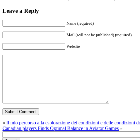
Leave a Reply
Name (required)
Mail (will not be published) (required)
Website
«
Il mio percorso alla esplorazione dei condizioni e delle condizioni 
Canadian players Finds Optimal Balance in Aviator Games
»