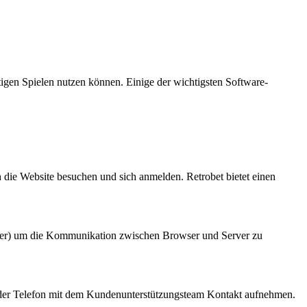
tigen Spielen nutzen können. Einige der wichtigsten Software-
h die Website besuchen und sich anmelden. Retrobet bietet einen
ayer) um die Kommunikation zwischen Browser und Server zu
 oder Telefon mit dem Kundenunterstützungsteam Kontakt aufnehmen.