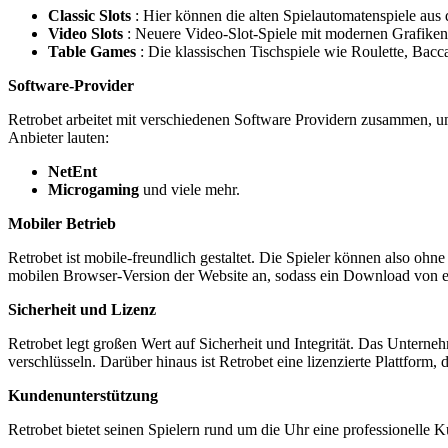
Classic Slots
: Hier können die alten Spielautomatenspiele au
Video Slots
: Neuere Video-Slot-Spiele mit modernen Grafiken
Table Games
: Die klassischen Tischspiele wie Roulette, Bacc
Software-Provider
Retrobet arbeitet mit verschiedenen Software Providern zusammen, um 
Anbieter lauten:
NetEnt
Microgaming
und viele mehr.
Mobiler Betrieb
Retrobet ist mobile-freundlich gestaltet. Die Spieler können also oh
mobilen Browser-Version der Website an, sodass ein Download von eine
Sicherheit und Lizenz
Retrobet legt großen Wert auf Sicherheit und Integrität. Das Unte
verschlüsseln. Darüber hinaus ist Retrobet eine lizenzierte Plattform, 
Kundenunterstützung
Retrobet bietet seinen Spielern rund um die Uhr eine professionell