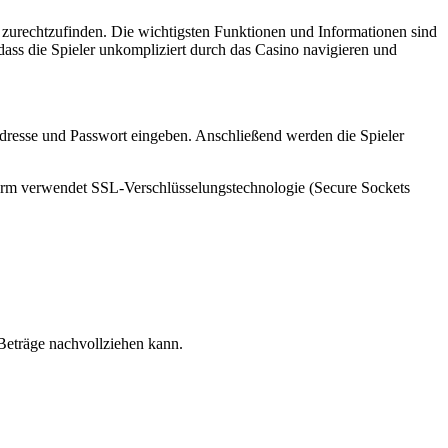
form zurechtzufinden. Die wichtigsten Funktionen und Informationen sind
dass die Spieler unkompliziert durch das Casino navigieren und
-Adresse und Passwort eingeben. Anschließend werden die Spieler
ttform verwendet SSL-Verschlüsselungstechnologie (Secure Sockets
r Beträge nachvollziehen kann.