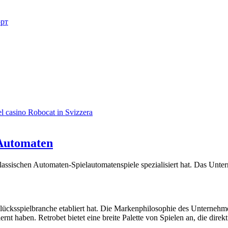
орт
del casino Robocat in Svizzera
 Automaten
klassischen Automaten-Spielautomatenspiele spezialisiert hat. Das Unte
-Glücksspielbranche etabliert hat. Die Markenphilosophie des Unterneh
nt haben. Retrobet bietet eine breite Palette von Spielen an, die dire