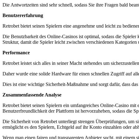
Die Antwortzeiten sind sehr schnell, sodass Sie ihre Fragen bald beant
Benutzererfahrung
Retrobet bietet seinen Spielern eine angenehme und leicht zu bedien
Die Benutzbarkeit des Online-Casinos ist optimal, sodass die Spieler
Struktur, damit die Spieler leicht zwischen verschiedenen Kategorien
Performance
Retrobet leistet sich alles in seiner Macht stehendes um sicherzustelle
Daher wurde eine solide Hardware für einen schnellen Zugriff auf alle
Dies ist eine wichtige Sicherheit-Maßnahme und sorgt dafür, dass das 
Zusammenfassende Analyse
Retrobet bietet seinen Spielern ein umfangreiches Online-Casino mit 
Benutzerfreundlichkeit der Plattform ist hervorzuheben, sodass die
Die Sicherheit von Retrobet unterliegt strengen Überprüfungen, um si
ermöglicht es den Spielern, Echtgeld auf ihr Konto einzahlen oder ab
Wenn man einen fairen und transparenten Anbieter sucht, mit einem si