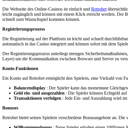
Die Webseite des Online-Casinos ist einfach und
Retrobet
übersichtlic
leicht zugänglich und können mit einem Klick erreicht werden. Der B
schnell zum Wunschspiel kommen können.
Registrierungsprozess
Die Registrierung auf der Plattform ist leicht und schnell durchfüh
automatisch in das Casino integriert und können sofort mit dem Spiel
Der Registrierungsprozess unterliegt strengen Sicherheitsmaßnahmen, 
Layer) um die Kommunikation zwischen Browser und Server zu versc
Konto-Funktionen
Ein Konto auf Retrobet ermöglicht den Spielern, eine Vielzahl von F
Balancendisplay
: Der Spieler kann das momentane Gleichgew
Geld ein- und ausgezahlen
: Die Spieler können Echtgeld auf
Transaktionen verfolgen
: Jede Ein- und Auszahlung wird im T
Bonuses
Retrobet bietet seinen Spielern verschiedene Bonusangebote an. Die w
Willkommensbonus
: Neue Spieler erhalten einen 100%igen S