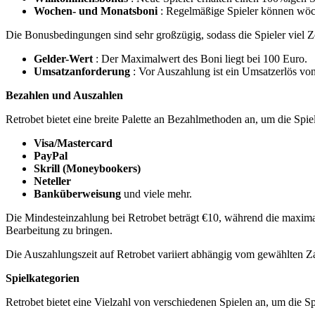
Wochen- und Monatsboni
: Regelmäßige Spieler können wöch
Die Bonusbedingungen sind sehr großzügig, sodass die Spieler viel 
Gelder-Wert
: Der Maximalwert des Boni liegt bei 100 Euro.
Umsatzanforderung
: Vor Auszahlung ist ein Umsatzerlös vo
Bezahlen und Auszahlen
Retrobet bietet eine breite Palette an Bezahlmethoden an, um die Spi
Visa/Mastercard
PayPal
Skrill (Moneybookers)
Neteller
Banküberweisung
und viele mehr.
Die Mindesteinzahlung bei Retrobet beträgt €10, während die maxima
Bearbeitung zu bringen.
Die Auszahlungszeit auf Retrobet variiert abhängig vom gewählten
Spielkategorien
Retrobet bietet eine Vielzahl von verschiedenen Spielen an, um die Sp