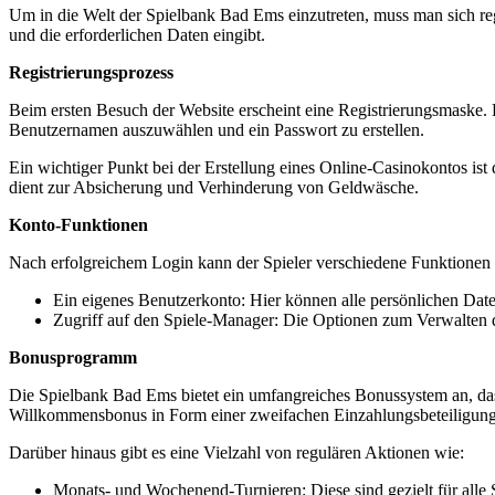
Um in die Welt der Spielbank Bad Ems einzutreten, muss man sich regi
und die erforderlichen Daten eingibt.
Registrierungsprozess
Beim ersten Besuch der Website erscheint eine Registrierungsmaske.
Benutzernamen auszuwählen und ein Passwort zu erstellen.
Ein wichtiger Punkt bei der Erstellung eines Online-Casinokontos is
dient zur Absicherung und Verhinderung von Geldwäsche.
Konto-Funktionen
Nach erfolgreichem Login kann der Spieler verschiedene Funktionen 
Ein eigenes Benutzerkonto: Hier können alle persönlichen Dat
Zugriff auf den Spiele-Manager: Die Optionen zum Verwalten d
Bonusprogramm
Die Spielbank Bad Ems bietet ein umfangreiches Bonussystem an, das mi
Willkommensbonus in Form einer zweifachen Einzahlungsbeteiligung
Darüber hinaus gibt es eine Vielzahl von regulären Aktionen wie:
Monats- und Wochenend-Turnieren: Diese sind gezielt für alle