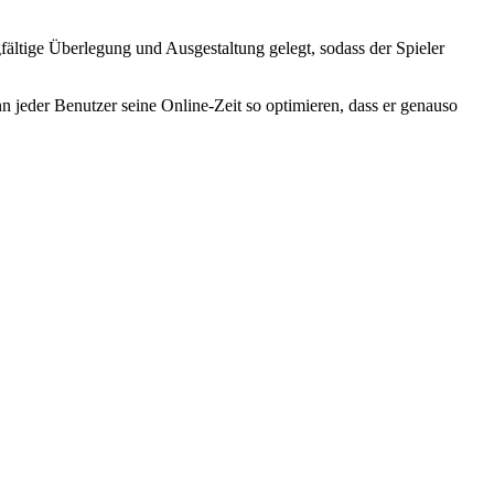
gfältige Überlegung und Ausgestaltung gelegt, sodass der Spieler
 jeder Benutzer seine Online-Zeit so optimieren, dass er genauso