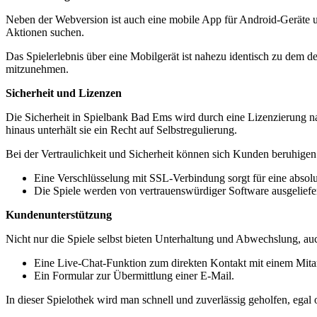
Neben der Webversion ist auch eine mobile App für Android-Geräte un
Aktionen suchen.
Das Spielerlebnis über eine Mobilgerät ist nahezu identisch zu dem 
mitzunehmen.
Sicherheit und Lizenzen
Die Sicherheit in Spielbank Bad Ems wird durch eine Lizenzierung na
hinaus unterhält sie ein Recht auf Selbstregulierung.
Bei der Vertraulichkeit und Sicherheit können sich Kunden beruhigen
Eine Verschlüsselung mit SSL-Verbindung sorgt für eine absol
Die Spiele werden von vertrauenswürdiger Software ausgeliefer
Kundenunterstützung
Nicht nur die Spiele selbst bieten Unterhaltung und Abwechslung, auc
Eine Live-Chat-Funktion zum direkten Kontakt mit einem Mitar
Ein Formular zur Übermittlung einer E-Mail.
In dieser Spielothek wird man schnell und zuverlässig geholfen, ega