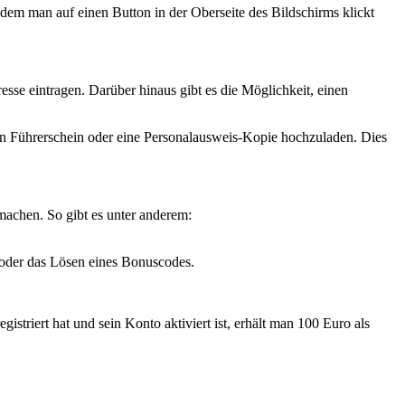
ndem man auf einen Button in der Oberseite des Bildschirms klickt
se eintragen. Darüber hinaus gibt es die Möglichkeit, einen
 ein Führerschein oder eine Personalausweis-Kopie hochzuladen. Dies
achen. So gibt es unter anderem:
 oder das Lösen eines Bonuscodes.
striert hat und sein Konto aktiviert ist, erhält man 100 Euro als