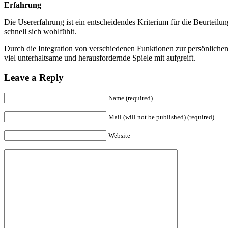
Erfahrung
Die Usererfahrung ist ein entscheidendes Kriterium für die Beurteilun
schnell sich wohlfühlt.
Durch die Integration von verschiedenen Funktionen zur persönlichen
viel unterhaltsame und herausfordernde Spiele mit aufgreift.
Leave a Reply
Name (required)
Mail (will not be published) (required)
Website