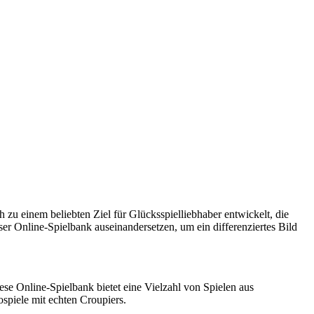
h zu einem beliebten Ziel für Glücksspielliebhaber entwickelt, die
r Online-Spielbank auseinandersetzen, um ein differenziertes Bild
se Online-Spielbank bietet eine Vielzahl von Spielen aus
spiele mit echten Croupiers.