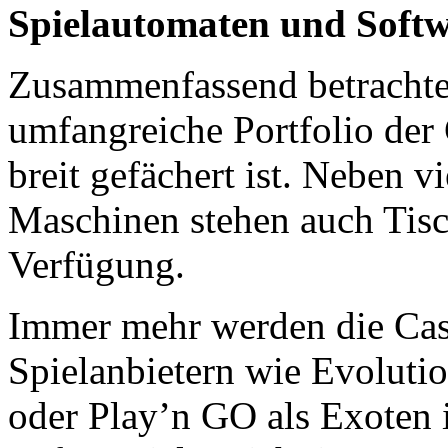
Spielautomaten und Soft
Zusammenfassend betrachte
umfangreiche Portfolio der 
breit gefächert ist. Neben v
Maschinen stehen auch Tisc
Verfügung.
Immer mehr werden die Cas
Spielanbietern wie Evolut
oder Play’n GO als Exoten 