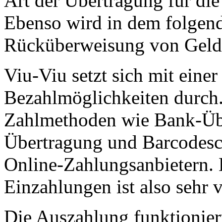
Art der Übertragung für die 
Ebenso wird in dem folgend
Rücküberweisung von Geld 
Viu-Viu setzt sich mit einer 
Bezahlmöglichkeiten durch.
Zahlmethoden wie Bank-Üb
Übertragung und Barcodesc
Online-Zahlungsanbietern. 
Einzahlungen ist also sehr vi
Die Auszahlung funktioniert