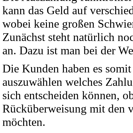
kann das Geld auf verschie
wobei keine großen Schwier
Zunächst steht natürlich no
an. Dazu ist man bei der We
Die Kunden haben es somit 
auszuwählen welches Zahlu
sich entscheiden können, ob
Rücküberweisung mit den v
möchten.