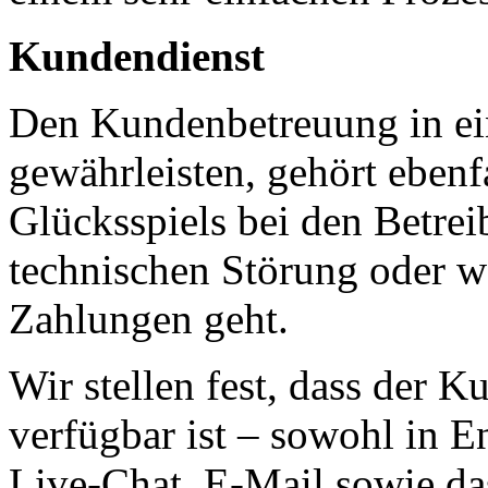
Kundendienst
Den Kundenbetreuung in ei
gewährleisten, gehört eben
Glücksspiels bei den Betrei
technischen Störung oder 
Zahlungen geht.
Wir stellen fest, dass der 
verfügbar ist – sowohl in E
Live-Chat, E-Mail sowie d