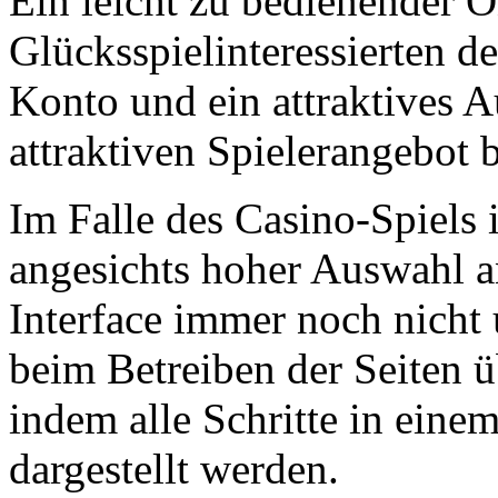
Ein leicht zu bedienender O
Glücksspielinteressierten 
Konto und ein attraktives 
attraktiven Spielerangebot b
Im Falle des Casino-Spiels 
angesichts hoher Auswahl a
Interface immer noch nicht 
beim Betreiben der Seiten üb
indem alle Schritte in eine
dargestellt werden.