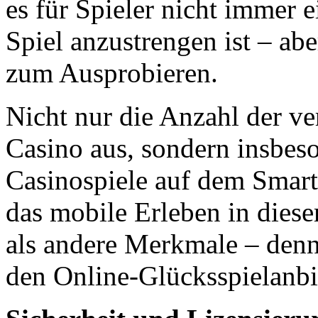
es für Spieler nicht immer 
Spiel anzustrengen ist – ab
zum Ausprobieren.
Nicht nur die Anzahl der ve
Casino aus, sondern insbeso
Casinospiele auf dem Smar
das mobile Erleben in dies
als andere Merkmale – denn
den Online-Glücksspielanbie