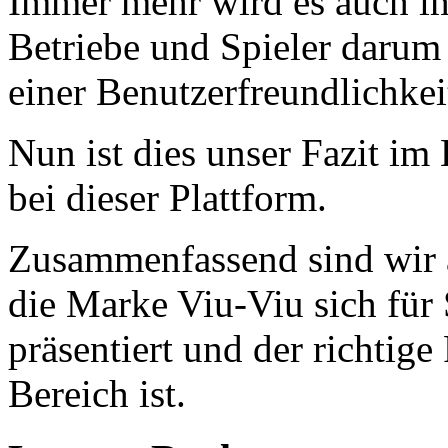
Immer mehr wird es auch im
Betriebe und Spieler darum 
einer Benutzerfreundlichkei
Nun ist dies unser Fazit im
bei dieser Plattform.
Zusammenfassend sind wir al
die Marke Viu-Viu sich für 
präsentiert und der richtig
Bereich ist.