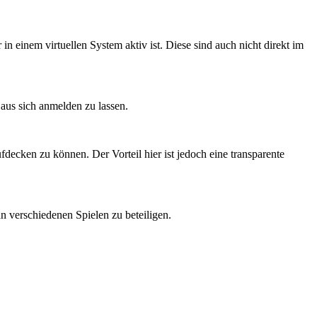
n einem virtuellen System aktiv ist. Diese sind auch nicht direkt im
aus sich anmelden zu lassen.
decken zu können. Der Vorteil hier ist jedoch eine transparente
n verschiedenen Spielen zu beteiligen.