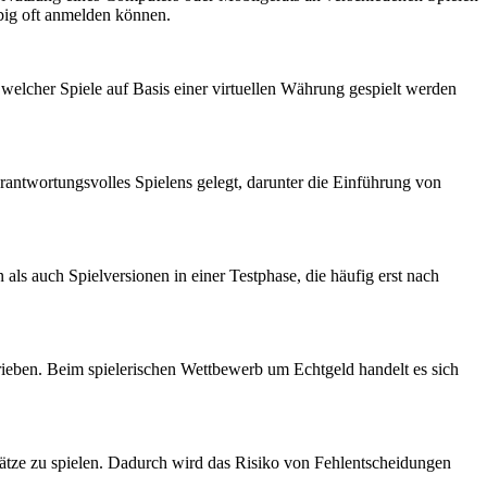
ebig oft anmelden können.
 welcher Spiele auf Basis einer virtuellen Währung gespielt werden
rantwortungsvolles Spielens gelegt, darunter die Einführung von
ls auch Spielversionen in einer Testphase, die häufig erst nach
rieben. Beim spielerischen Wettbewerb um Echtgeld handelt es sich
insätze zu spielen. Dadurch wird das Risiko von Fehlentscheidungen