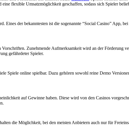
 eine flexible Umsatzmöglichkeit geschaffen, sodass sich Spieler beli
d. Eines der bekanntesten ist die sogenannte “Social Casino” App, bei
gen Vorschriften. Zunehmende Aufmerksamkeit wird an der Förderung ve
ung gefährdeter Spieler.
ele Spiele online spielbar. Dazu gehören sowohl reine Demo Versionen a
scheinlichkeit auf Gewinne haben. Diese wird von den Casinos vorgesch
n.
r erhalten die Möglichkeit, bei den meisten Anbietern auch nur für Freie