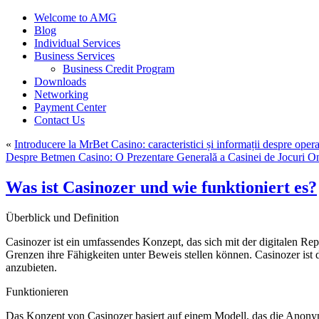
Welcome to AMG
Blog
Individual Services
Business Services
Business Credit Program
Downloads
Networking
Payment Center
Contact Us
«
Introducere la MrBet Casino: caracteristici și informații despre opera
Despre Betmen Casino: O Prezentare Generală a Casinei de Jocuri O
Was ist Casinozer und wie funktioniert es?
Überblick und Definition
Casinozer ist ein umfassendes Konzept, das sich mit der digitalen Re
Grenzen ihre Fähigkeiten unter Beweis stellen können. Casinozer ist 
anzubieten.
Funktionieren
Das Konzept von Casinozer basiert auf einem Modell, das die Anonymit