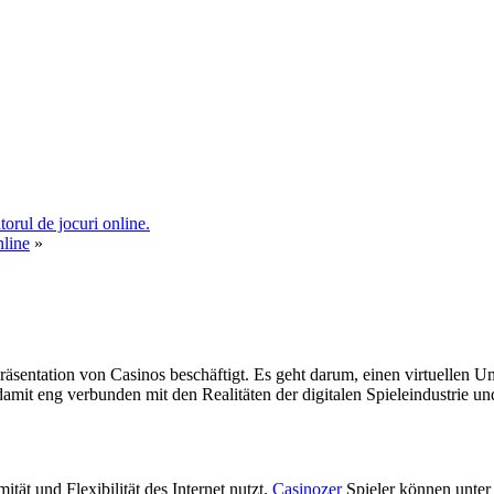
torul de jocuri online.
nline
»
präsentation von Casinos beschäftigt. Es geht darum, einen virtuellen U
damit eng verbunden mit den Realitäten der digitalen Spieleindustrie 
ät und Flexibilität des Internet nutzt.
Casinozer
Spieler können unter