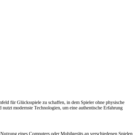
mfeld für Glücksspiele zu schaffen, in dem Spieler ohne physische
und nutzt modernste Technologien, um eine authentische Erfahrung
 Nutzung eines Computers oder Mobilgeräts an verschiedenen Spielen