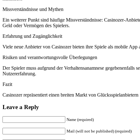
Missverständnisse und Mythen
Ein weiterer Punkt sind häufige Missverständnisse: Casinozer-Anbieter
Geld oder Vermögen des Spielers.
Erfahrung und Zugänglichkeit
Viele neue Anbieter von Casinozer bieten ihre Spiele als mobile App
Risiken und verantwortungsvolle Überlegungen
Der Spieler muss aufgrund der Verhaltensanamnese gegebenenfalls sein
Nutzererfahrung.
Fazit
Casinozer repräsentiert einen breiten Markt von Glücksspielanbieter
Leave a Reply
Name (required)
Mail (will not be published) (required)