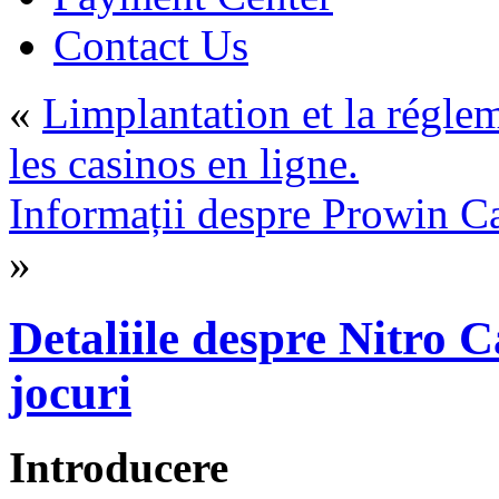
Contact Us
«
Limplantation et la régl
les casinos en ligne.
Informații despre Prowin Cas
»
Detaliile despre Nitro C
jocuri
Introducere