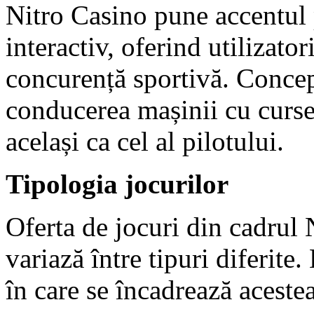
Nitro Casino pune accentul
interactiv, oferind utilizat
concurență sportivă. Concep
conducerea mașinii cu curse 
același ca cel al pilotului.
Tipologia jocurilor
Oferta de jocuri din cadrul N
variază între tipuri diferite.
în care se încadrează acestea