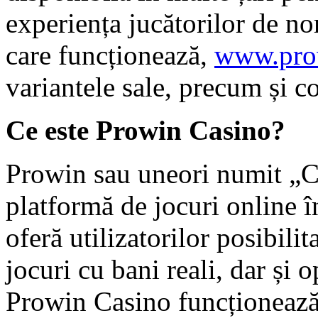
experiența jucătorilor de n
care funcționează,
www.prow
variantele sale, precum și c
Ce este Prowin Casino?
Prowin sau uneori numit „C
platformă de jocuri online 
oferă utilizatorilor posibilit
jocuri cu bani reali, dar și 
Prowin Casino funcționează