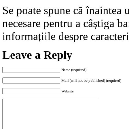
Se poate spune că înaintea u
necesare pentru a câștiga ba
informațiile despre caracteri
Leave a Reply
Name (required)
Mail (will not be published) (required)
Website