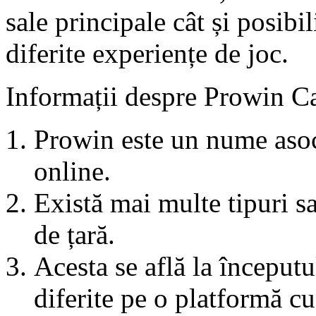
sale principale cât și posibil
diferite experiențe de joc.
Informații despre Prowin Casi
Prowin este un nume asoci
online.
Există mai multe tipuri sa
de țară.
Acesta se află la începutu
diferite pe o platformă cu