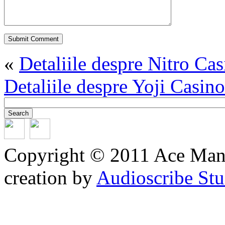
«
Detaliile despre Nitro Cas
Detaliile despre Yoji Casino 
Copyright © 2011 Ace Mana
creation by
Audioscribe Stu