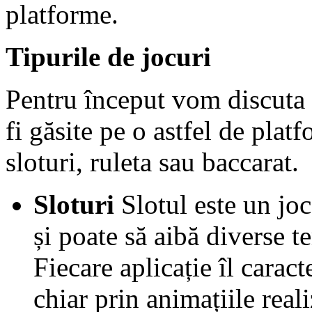
platforme.
Tipurile de jocuri
Pentru început vom discuta d
fi găsite pe o astfel de platf
sloturi, ruleta sau baccarat.
Sloturi
Slotul este un jo
și poate să aibă diverse te
Fiecare aplicație îl caract
chiar prin animațiile reali