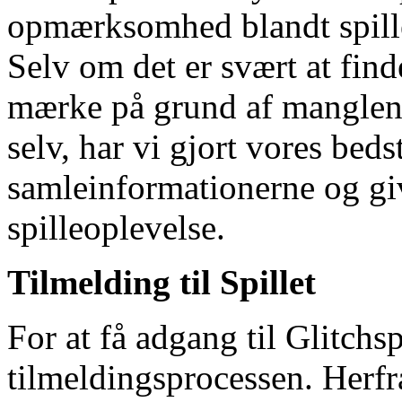
opmærksomhed blandt spille
Selv om det er svært at fin
mærke på grund af manglend
selv, har vi gjort vores bed
samleinformationerne og gi
spilleoplevelse.
Tilmelding til Spillet
For at få adgang til Glitch
tilmeldingsprocessen. Herfra