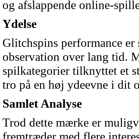
og afslappende online-spill
Ydelse
Glitchspins performance er
observation over lang tid. 
spilkategorier tilknyttet et
tro på en høj ydeevne i dit o
Samlet Analyse
Trod dette mærke er muligv
fremtræder med flere interes