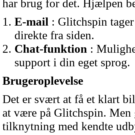
har brug for det. Hjælpen be
E-mail
: Glitchspin tage
direkte fra siden.
Chat-funktion
: Mulighe
support i din eget sprog.
Brugeroplevelse
Det er svært at få et klart b
at være på Glitchspin. Men
tilknytning med kendte udb