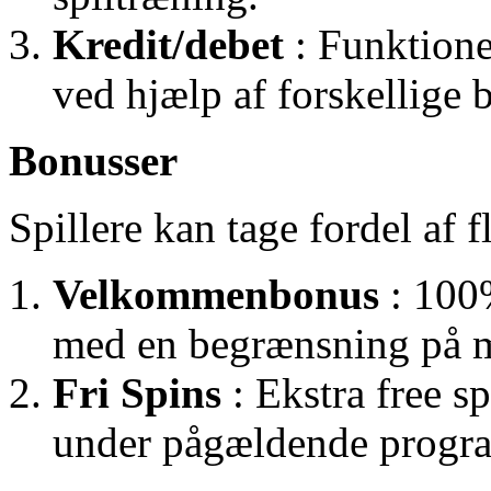
Kredit/debet
: Funktione
ved hjælp af forskellige 
Bonusser
Spillere kan tage fordel af 
Velkommenbonus
: 100
med en begrænsning på m
Fri Spins
: Ekstra free sp
under pågældende progr