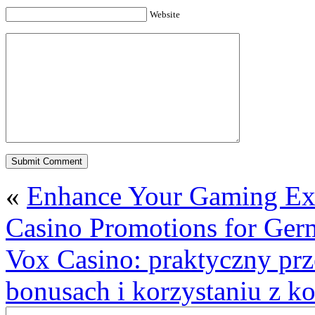
Website
«
Enhance Your Gaming Exp
Casino Promotions for Ger
Vox Casino: praktyczny pr
bonusach i korzystaniu z k