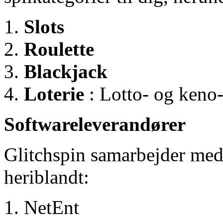
Slots
Roulette
Blackjack
Loterie
: Lotto- og keno-
Softwareleverandører
Glitchspin samarbejder med
heriblandt:
NetEnt