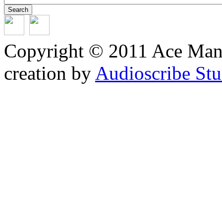
Copyright © 2011 Ace Mana
creation by
Audioscribe Stu