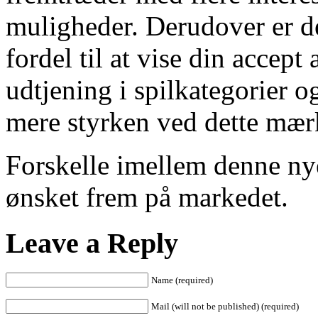
muligheder. Derudover er d
fordel til at vise din accept 
udtjening i spilkategorier 
mere styrken ved dette mær
Forskelle imellem denne nye
ønsket frem på markedet.
Leave a Reply
Name (required)
Mail (will not be published) (required)