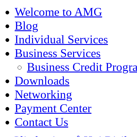
Welcome to AMG
Blog
Individual Services
Business Services
Business Credit Progr
Downloads
Networking
Payment Center
Contact Us