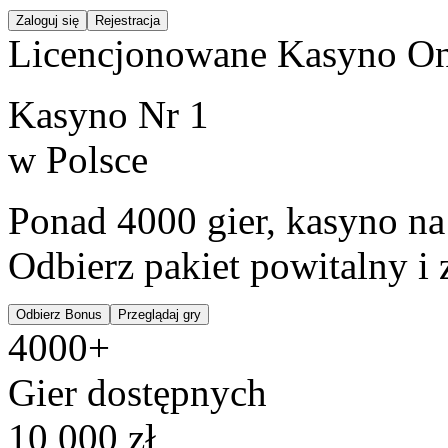
Zaloguj się
Rejestracja
Licencjonowane Kasyno On
Kasyno Nr 1
w Polsce
Ponad 4000 gier, kasyno na
Odbierz pakiet powitalny i 
Odbierz Bonus
Przeglądaj gry
4000+
Gier dostępnych
10 000 zł