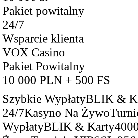
Pakiet powitalny
24/7
Wsparcie klienta
VOX Casino
Pakiet Powitalny
10 000 PLN + 500 FS
Szybkie Wypłaty
BLIK & K
24/7
Kasyno Na Żywo
Turni
Wypłaty
BLIK & Karty
4000