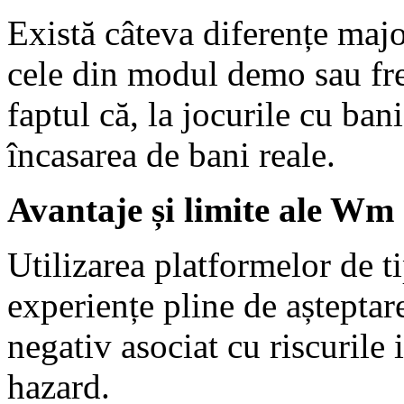
Există câteva diferențe majo
cele din modul demo sau fre
faptul că, la jocurile cu ban
încasarea de bani reale.
Avantaje și limite ale Wm
Utilizarea platformelor de 
experiențe pline de așteptar
negativ asociat cu riscurile 
hazard.