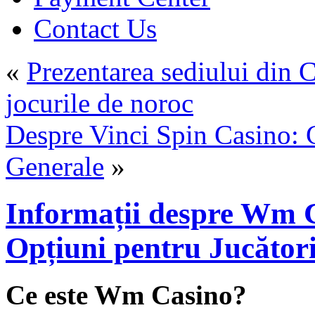
Contact Us
«
Prezentarea sediului din C
jocurile de noroc
Despre Vinci Spin Casino: Ca
Generale
»
Informații despre Wm Ca
Opțiuni pentru Jucător
Ce este Wm Casino?