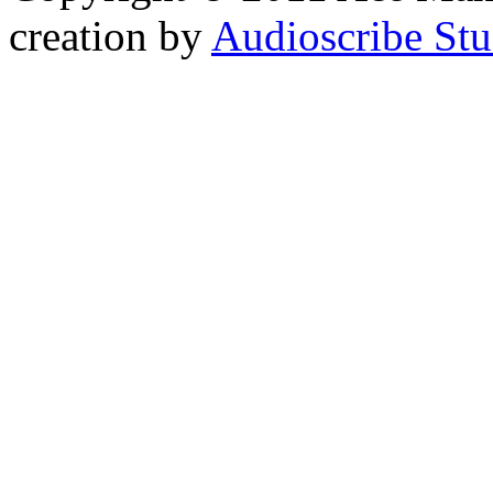
creation by
Audioscribe Stu