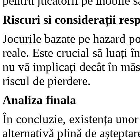
pentru jucătorii pe mobile s
Riscuri si considerații res
Jocurile bazate pe hazard po
reale. Este crucial să luați î
nu vă implicați decât în măs
riscul de pierdere.
Analiza finala
În concluzie, existența unor
alternativă plină de așteptar