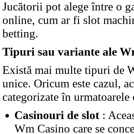
Jucătorii pot alege între o 
online, cum ar fi slot machi
betting.
Tipuri sau variante ale 
Există mai multe tipuri de W
unice. Oricum este cazul, ac
categorizate în urmatoarele 
Casinouri de slot
: Acea
Wm Casino care se concen