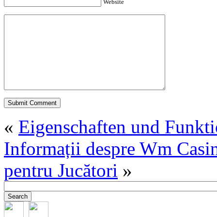
Website
«
Eigenschaften und Funkti
Informații despre Wm Casino
pentru Jucători
»