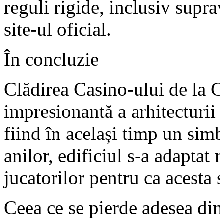
reguli rigide, inclusiv supr
site-ul oficial.
În concluzie
Clădirea Casino-ului de la 
impresionantă a arhitecturii
fiind în același timp un sim
anilor, edificiul s-a adaptat 
jucatorilor pentru ca acesta
Ceea ce se pierde adesea din