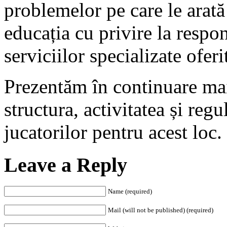
problemelor pe care le arată 
educația cu privire la respon
serviciilor specializate oferi
Prezentăm în continuare mai
structura, activitatea și regu
jucatorilor pentru acest loc.
Leave a Reply
Name (required)
Mail (will not be published) (required)